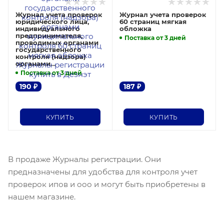
Журнал учета проверок
Журнал учета проверок
юридического лица,
60 страниц мягкая
индивидуального
обложка
предпринимателя,
Поставка от 3 дней
проводимых органами
государственного
контроля (надзора)
органами
муниципального
Поставка от 3 дней
контроля 60 страниц
мягкая обложка
190
₽
187
₽
КУПИТЬ
КУПИТЬ
В продаже Журналы регистрации. Они
предназначены для удобства для контроля учет
проверок ипов и ооо и могут быть приобретены в
нашем магазине.