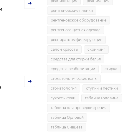
реабилитация
реанимация
м
рентгеновские пленки
рентгеновское оборудование
рентгенозащитная одежда
респираторы фильтрующие
салон красоты
скрининг
средства для стирки белья
средства реабилитации
стирка
стоматологические капы
я
стоматология
ступки и пестики
сухость кожи
таблица Головина
таблица для проверки зрения
таблица Орловой
таблица Сивцева