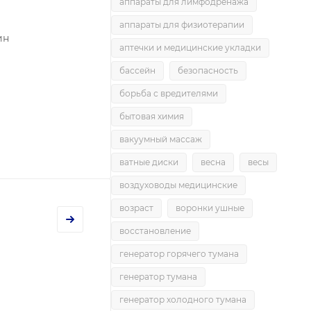
аппараты для лимфодренажа
аппараты для физиотерапии
ин
аптечки и медицинские укладки
бассейн
безопасность
борьба с вредителями
бытовая химия
вакуумный массаж
ватные диски
весна
весы
воздуховоды медицинские
возраст
воронки ушные
восстановление
генератор горячего тумана
генератор тумана
генератор холодного тумана