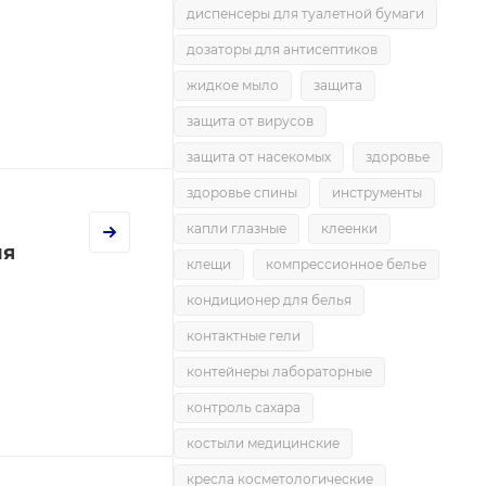
диспенсеры для туалетной бумаги
дозаторы для антисептиков
жидкое мыло
защита
защита от вирусов
защита от насекомых
здоровье
здоровье спины
инструменты
капли глазные
клеенки
мя
клещи
компрессионное белье
кондиционер для белья
контактные гели
контейнеры лабораторные
контроль сахара
костыли медицинские
кресла косметологические