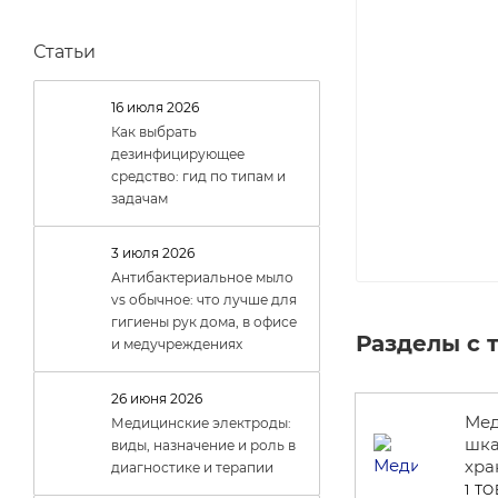
Статьи
16 июля 2026
Как выбрать
дезинфицирующее
средство: гид по типам и
задачам
3 июля 2026
Антибактериальное мыло
vs обычное: что лучше для
гигиены рук дома, в офисе
Разделы с 
и медучреждениях
26 июня 2026
Мед
Медицинские электроды:
шка
виды, назначение и роль в
хра
диагностике и терапии
1 Т