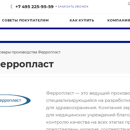
+7 495 225-95-59
ЗАКАЗАТЬ ЗВОНОК
СОВЕТЫ ПОКУПАТЕЛЯМ
КАК КУПИТЬ
КОМПАНИ
овары производства Ферропласт
Ферропласт
Ферропласт — это ведущий произво
специализирующийся на разработке
для здравоохранения. Компания за
для медицинских учреждений благ
контролю качества на всех этапах 
представлены изделия, соответств