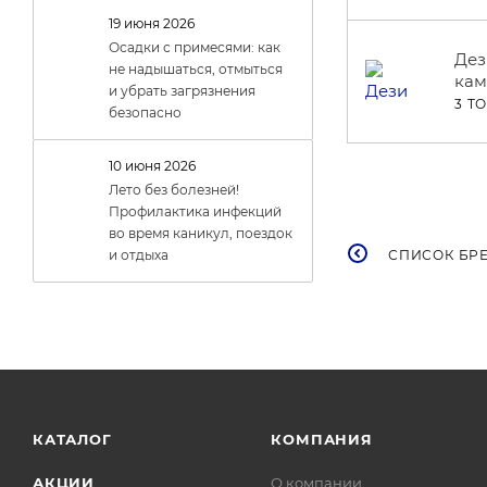
19 июня 2026
Осадки с примесями: как
Дез
не надышаться, отмыться
ка
и убрать загрязнения
3 Т
безопасно
10 июня 2026
Лето без болезней!
Профилактика инфекций
во время каникул, поездок
СПИСОК БР
и отдыха
КАТАЛОГ
КОМПАНИЯ
АКЦИИ
О компании