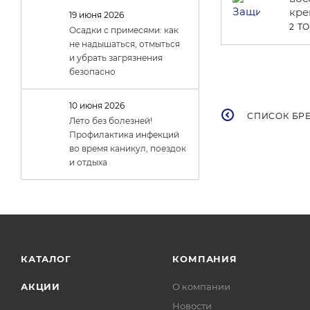
кр
19 июня 2026
2 Т
Осадки с примесями: как
не надышаться, отмыться
и убрать загрязнения
безопасно
10 июня 2026
СПИСОК БР
Лето без болезней!
Профилактика инфекций
во время каникул, поездок
и отдыха
КАТАЛОГ
КОМПАНИЯ
АКЦИИ
О компании
Новости