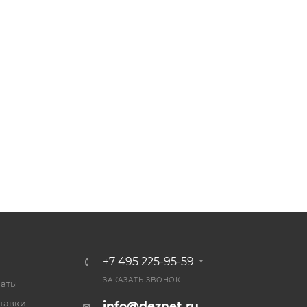
+7 495 225-95-59
ЗАКАЗАТЬ ЗВОНОК
латы
тавки
info@deznet.ru