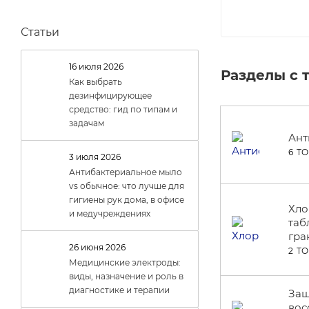
Статьи
16 июля 2026
Разделы с 
Как выбрать
дезинфицирующее
средство: гид по типам и
задачам
Ант
6 Т
3 июля 2026
Антибактериальное мыло
vs обычное: что лучше для
гигиены рук дома, в офисе
Хло
и медучреждениях
таб
гра
26 июня 2026
2 Т
Медицинские электроды:
виды, назначение и роль в
диагностике и терапии
Защ
вос