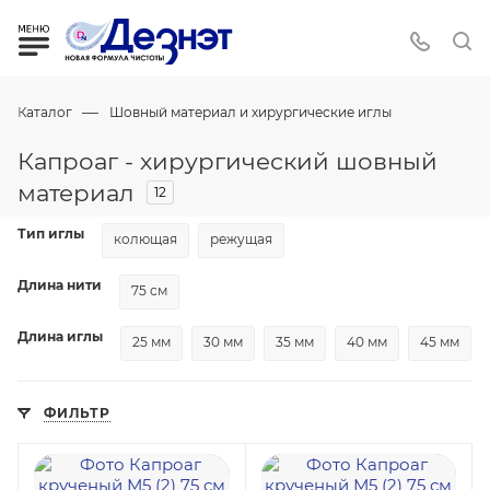
—
Каталог
Шовный материал и хирургические иглы
Капроаг - хирургический шовный
материал
12
Тип иглы
колющая
режущая
Длина нити
75 см
Длина иглы
25 мм
30 мм
35 мм
40 мм
45 мм
ФИЛЬТР