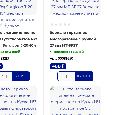
о влагалищное по
Зеркало гортанное
двухстворчатое №2
многоразовое с ручкой
) Surgicon J-20-104
27 мм МТ-ЗГ-27
ка от 3 дней
Поставка от 3 дней
083213
Арт.: 00081650
₽
468
₽
КУПИТЬ
КУПИТЬ