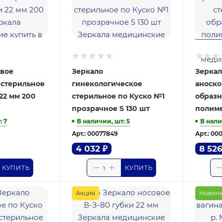
овое
Зеркало
Зеркал
 стерильное
гинекологическое
аноско
 22 мм 200
стерильное по Куско №1
образ
прозрачное S 130 шт
полиме
т
: 7
В наличии, шт
: 5
В нали
Арт.: 00077849
Арт.: 00
4 032
₽
8 52
КУПИТЬ
КУПИТЬ
Акция
Новин