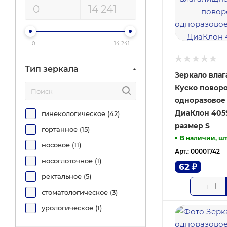
0
14 241
Тип зеркала
Зеркало вла
Куско повор
одноразовое
ДиаКлон 405
гинекологическое (
42
)
размер S
гортанное (
15
)
В наличии, ш
носовое (
11
)
Арт.: 00001742
носоглоточное (
1
)
62
₽
ректальное (
5
)
стоматологическое (
3
)
урологическое (
1
)