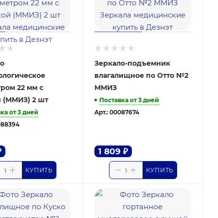
о
Зеркало-подъемник
ологическое
влагалищное по Отто №2
ром 22 мм с
ММИЗ
 (ММИЗ) 2 шт
Поставка от 3 дней
ка от 3 дней
Арт.: 00087674
088394
₽
1 809
₽
КУПИТЬ
КУПИТЬ