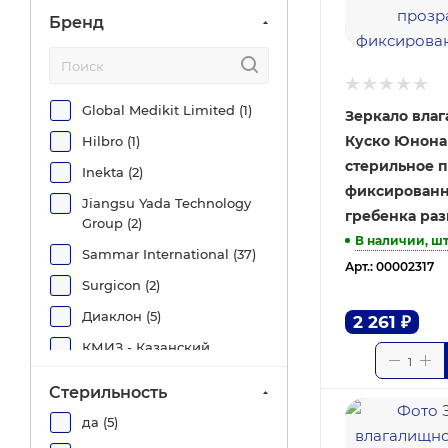
Бренд
Global Medikit Limited (
1
)
Зеркало вла
Куско Юнона
Hilbro (
1
)
стерильное 
Inekta (
2
)
фиксированн
Jiangsu Yada Technology
гребенка раз
Group (
2
)
В наличии, ш
Sammar International (
37
)
Арт.: 00002317
Surgicon (
2
)
Диаклон (
5
)
2 261
₽
КМИЗ - Казанский
медико-
инструментальный завод
Стерильность
(
1
)
да (
5
)
Матрикс (
2
)