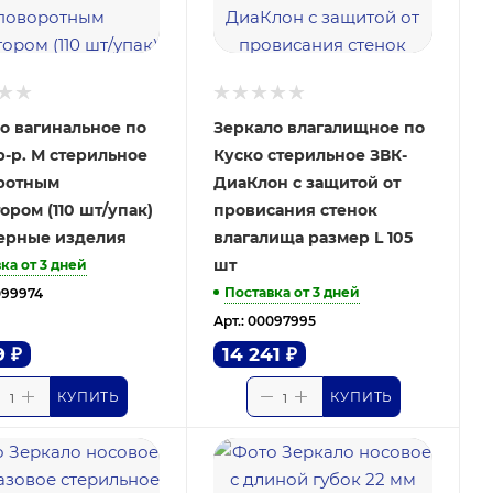
о вагинальное по
Зеркало влагалищное по
Куско стерильное ЗВК-
ротным
ДиаКлон с защитой от
ором (110 шт/упак)
провисания стенок
ерные изделия
влагалища размер L 105
шт
ка от 3 дней
Поставка от 3 дней
099974
Арт.: 00097995
9
₽
14 241
₽
КУПИТЬ
КУПИТЬ