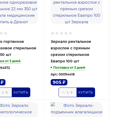
о гортанное
Зеркало ректальное
зовое стерильное
взрослое с прямым
350 шт
срезом стерильное
Евапро 100 шт
ка от 3 дней
Поставка от 3 дней
094572
Арт.: 00094418
₽
905
₽
КУПИТЬ
КУПИТЬ