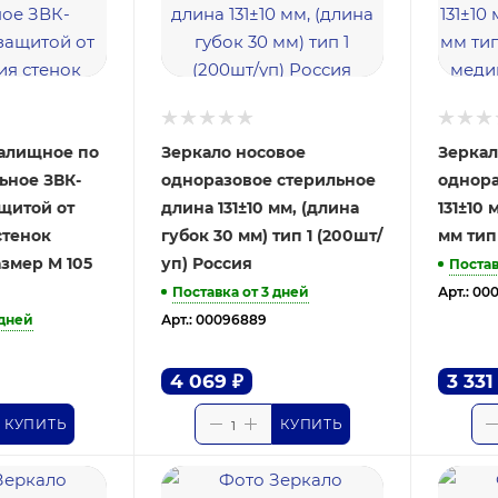
галищное по
Зеркало носовое
Зеркал
ьное ЗВК-
одноразовое стерильное
однора
щитой от
длина 131±10 мм, (длина
131±10 
стенок
губок 30 мм) тип 1 (200шт/
мм тип
змер M 105
уп) Россия
Постав
Поставка от 3 дней
Арт.: 00
 дней
Арт.: 00096889
4 069
₽
3 331
КУПИТЬ
КУПИТЬ