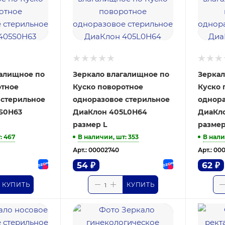
галищное по
Зеркало влагалищное по
Зеркал
отное
Куско поворотное
Куско 
 стерильное
одноразовое стерильное
однора
S0H63
ДиаКлон 405L0Н64
ДиаКл
размер L
разме
т
: 467
В наличии, шт
: 353
В нали
Арт.: 00002740
Арт.: 00
54
₽
62
₽
КУПИТЬ
КУПИТЬ