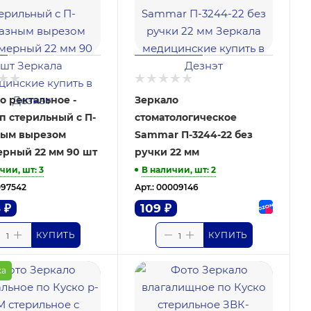
о ректальное -
Зеркало
п стерильный с П-
стоматологическое
ным вырезом
Sammar П-3244-22 без
рный 22 мм 90 шт
ручки 22 мм
чии, шт
: 3
В наличии, шт
: 2
097542
Арт.: 00009146
6
₽
109
₽
КУПИТЬ
КУПИТЬ
ка