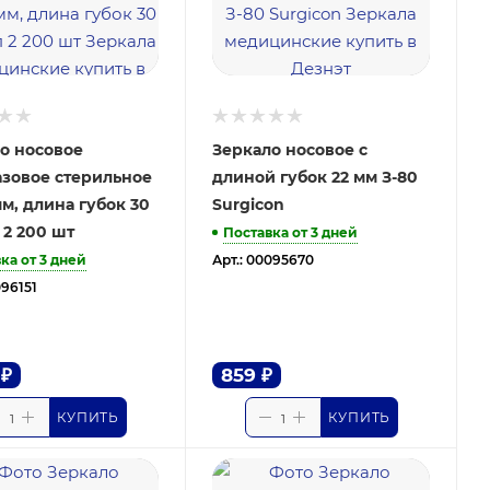
о носовое
Зеркало носовое с
зовое стерильное
длиной губок 22 мм З-80
мм, длина губок 30
Surgicon
 2 200 шт
Поставка от 3 дней
ка от 3 дней
Арт.: 00095670
096151
₽
859
₽
КУПИТЬ
КУПИТЬ