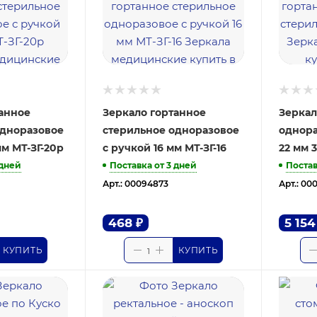
танное
Зеркало гортанное
Зеркал
одноразовое
стерильное одноразовое
однора
мм МТ-ЗГ-20р
с ручкой 16 мм МТ-ЗГ-16
22 мм 
 дней
Поставка от 3 дней
Постав
Арт.: 00094873
Арт.: 00
468
₽
5 154
КУПИТЬ
КУПИТЬ