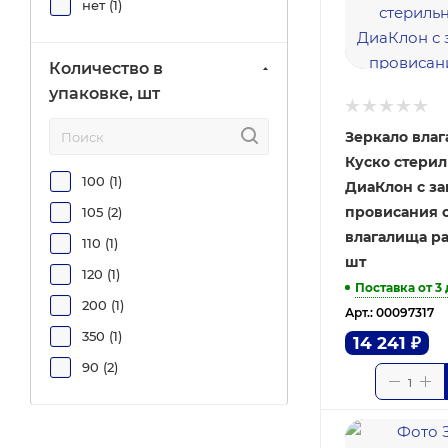
нет (
1
)
Медицинские изделия (
2
)
Медтехника ПТО (
6
)
Количество в
Можайский медико-
упаковке, шт
инструментальный завод
(
1
)
Зеркало вла
Полимерные изделия (
14
)
Куско стерил
100 (
1
)
Симург (
3
)
ДиаКлон с за
провисания 
105 (
2
)
Тумботино (
6
)
влагалища ра
110 (
1
)
шт
120 (
1
)
Поставка от 3
200 (
1
)
Арт.: 00097317
350 (
1
)
14 241
₽
90 (
2
)