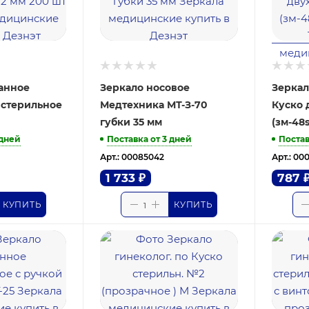
танное
Зеркало носовое
Зеркал
 стерильное
Медтехника МТ-З-70
Куско 
губки 35 мм
(зм-48s
 дней
Поставка от 3 дней
Постав
Арт.: 00085042
Арт.: 00
1 733
₽
787
КУПИТЬ
КУПИТЬ