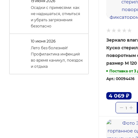
19 июня 2026
Осадки с примесями: как
не надышаться, отмыться
и убрать загрязнения
безопасно
Зеркало вла
10 июня 2026
Куско стериль
Лето без болезней!
Профилактика инфекций
поворотным 
во время каникул, поездок
размер М 120
и отдыха
Поставка от 3
Арт.: 00094416
4 069
₽