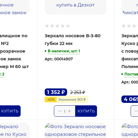
галищное по
Зеркало носовое В-З-80
Зеркал
 №2
губки 22 мм
Куско р-р. М стерильное
прозрачное
с пово
В наличии, шт
: 1
ое замок
фиксат
Арт.: 00014907
мер M 60 шт
Полим
т
: 2
Постав
Арт.: 00
1 352
₽
2 253
₽
4 06
-
40
%
Экономия
901
₽
КУПИТЬ
КУПИТЬ