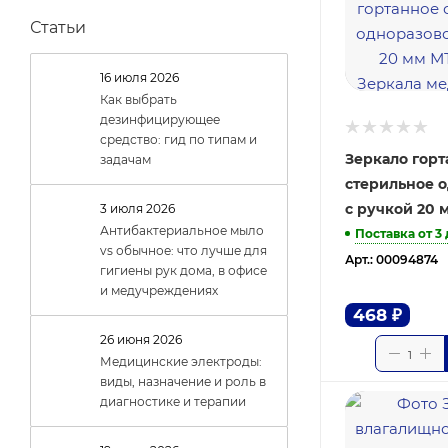
Статьи
16 июля 2026
Как выбрать
дезинфицирующее
средство: гид по типам и
Зеркало гор
задачам
стерильное 
с ручкой 20 
3 июля 2026
Антибактериальное мыло
Поставка от 3
vs обычное: что лучше для
Арт.: 00094874
гигиены рук дома, в офисе
и медучреждениях
468
₽
26 июня 2026
Медицинские электроды:
виды, назначение и роль в
диагностике и терапии