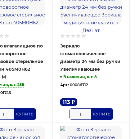
о влагалищное по
Зеркало
поворотное
стоматологическое
зовое стерильное
диаметр 24 мм без ручки
он 405M0H62
Увеличивающее
р M
В наличии, шт
: 8
чии, шт
: 256
Арт.: 00086712
001743
113
₽
КУПИТЬ
КУПИТЬ