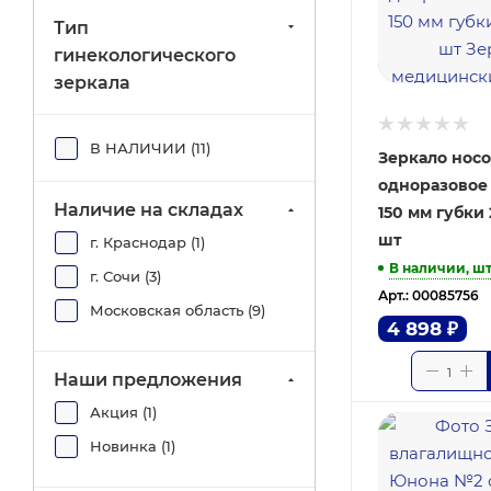
Тип
гинекологического
зеркала
В НАЛИЧИИ (
11
)
Зеркало нос
одноразовое
Наличие на складах
150 мм губки
шт
г. Краснодар (
1
)
В наличии, ш
г. Сочи (
3
)
Арт.: 00085756
Московская область (
9
)
4 898
₽
Наши предложения
Акция (
1
)
Новинка (
1
)