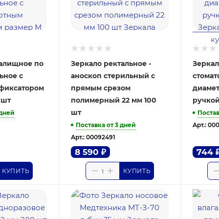
галищное по
Зеркало ректальное -
Зеркал
ное с
аноскоп стерильный с
стомат
фиксатором
прямым срезом
диамет
 шт
полимерный 22 мм 100
ручкой
шт
 дней
Постав
Поставка от 3 дней
Арт.: 00
Арт.: 00092491
8 590
₽
744
КУПИТЬ
КУПИТЬ