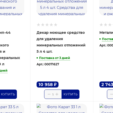
ип-44
Декар моющее средство
Метали
для удаления
Постав
ского
минеральных отложений
Арт.: 00
я и
5 л 4 шт.
неральных
Поставка от 3 дней
 л
Арт.: 00071627
 дней
10 958
₽
2 74
КУПИТЬ
КУПИТЬ