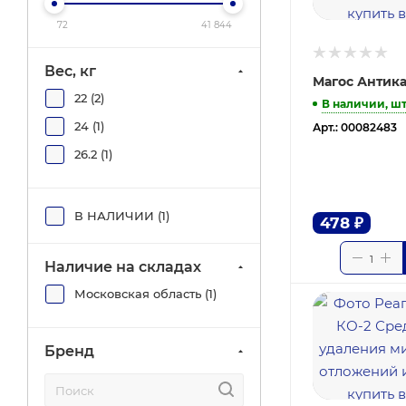
72
41 844
Вес, кг
Магос Антикам
22 (
2
)
В наличии, ш
24 (
1
)
Арт.: 00082483
26.2 (
1
)
В НАЛИЧИИ (
1
)
478
₽
Наличие на складах
Московская область (
1
)
Бренд