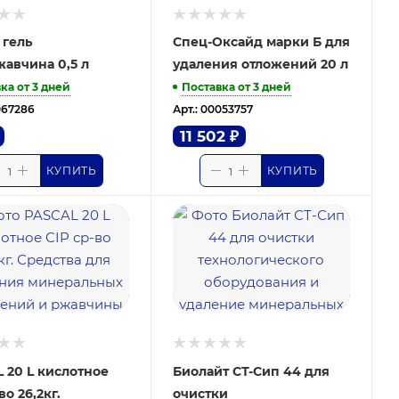
 гель
Спец-Оксайд марки Б для
авчина 0,5 л
удаления отложений 20 л
ка от 3 дней
Поставка от 3 дней
067286
Арт.: 00053757
11 502
₽
КУПИТЬ
КУПИТЬ
 20 L кислотное
Биолайт СТ-Сип 44 для
во 26,2кг.
очистки