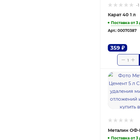
-1
Карат 40 1 л
Поставка от 3
Арт.: 00070387
359
₽
Металин ОФ-
Поставка от 3