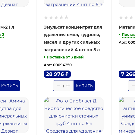
-2 1 л
Эмульсат концентрат для
Метали
удаления смол, гудрона,
т
: 2
Постав
масел и других сильных
Арт.: 00
загрязнений 4 шт по 5 л
Поставка от 3 дней
Арт.: 00094250
28 976
₽
7 26
КУПИТЬ
КУПИТЬ