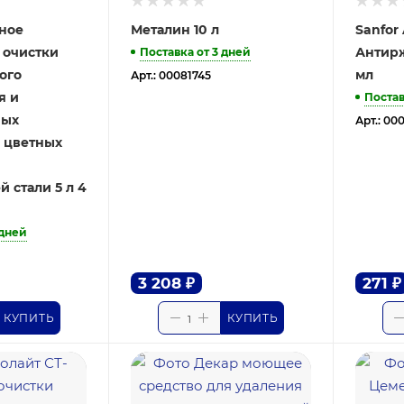
тное
Металин 10 л
Sanfor 
 очистки
Антирж
Поставка от 3 дней
ого
мл
Арт.: 00081745
я и
Постав
ных
Арт.: 00
з цветных
 стали 5 л 4
 дней
3 208
₽
271
₽
КУПИТЬ
КУПИТЬ