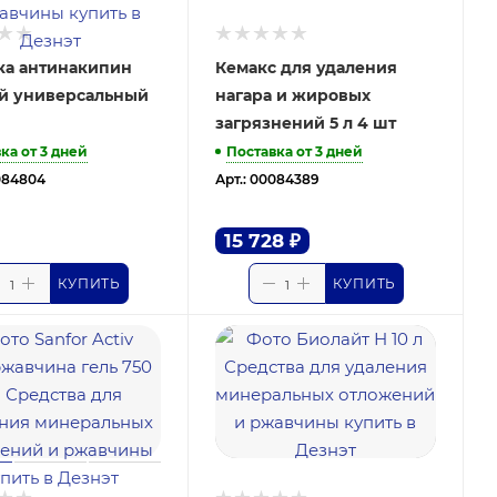
ка антинакипин
Кемакс для удаления
й универсальный
нагара и жировых
загрязнений 5 л 4 шт
ка от 3 дней
Поставка от 3 дней
084804
Арт.: 00084389
15 728
₽
КУПИТЬ
КУПИТЬ