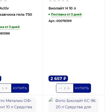
Activ
Биолайт Н 10 л
авчина гель 750
Поставка от 3 дней
Арт.: 00078399
ка от 3 дней
080586
2 657
₽
КУПИТЬ
КУПИТЬ