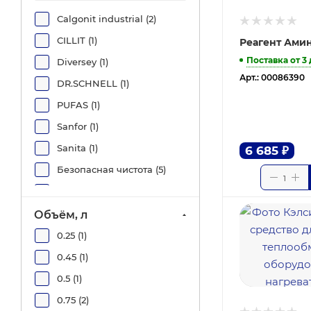
Calgonit industrial (
2
)
CILLIT (
1
)
Реагент Амин
Поставка от 3
Diversey (
1
)
Арт.: 00086390
DR.SCHNELL (
1
)
PUFAS (
1
)
Sanfor (
1
)
Sanita (
1
)
6 685
₽
Безопасная чистота (
5
)
Золушка (
1
)
Кемилайн (
5
)
Объём, л
Магос (
6
)
0.25 (
1
)
СпецСинтез (
4
)
0.45 (
1
)
Тайгета (
1
)
0.5 (
1
)
Технология чистоты XXI
0.75 (
2
)