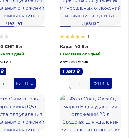
1
50 СИП 5 л
Карат 40 5 л
ка от 3 дней
Поставка от 3 дней
070391
Арт.: 00070388
₽
1 382
₽
КУПИТЬ
КУПИТЬ