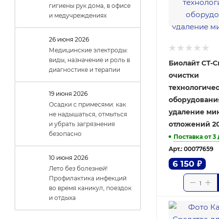
гигиены рук дома, в офисе
и медучреждениях
26 июня 2026
Медицинские электроды:
виды, назначение и роль в
Биолайт СТ-С
диагностике и терапии
очистки
технологиче
19 июня 2026
оборудовани
Осадки с примесями: как
удаление ми
не надышаться, отмыться
отложений 20
и убрать загрязнения
безопасно
Поставка от 3
Арт.: 00077659
10 июня 2026
6 150
₽
Лето без болезней!
Профилактика инфекций
во время каникул, поездок
и отдыха