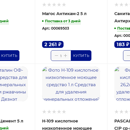
Магос Антикам-2 5 л
Санита
Антирж
 дней
Поставка от 3 дней
Постав
Арт.: 00069503
Арт.: 00
2 261
₽
183
₽
КУПИТЬ
КУПИТЬ
Цемент 5 л
H-109 кислотное
PASCAL
низкопенное моющее
CIP ср-
 дней