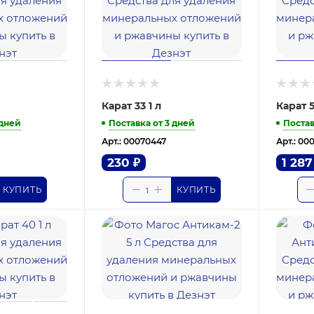
Карат 33 1 л
Карат 
 дней
Поставка от 3 дней
Постав
Арт.: 00070447
Арт.: 00
230
₽
1 287
КУПИТЬ
КУПИТЬ