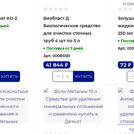
ат КО-2
Биобласт Д
Золуш
Биологическое средство
жидки
 дней
для очистки сточных
250 мл
труб 4 шт по 5 л
Постав
Поставка от 3 дней
Арт.: 00
Арт.: 00085581
41 844
₽
72
₽
КУПИТЬ
КУПИТЬ