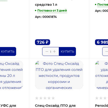
средство 1 л
Постав
Поставка от 3 дней
Арт.: 00
Арт.: 00061874
726
₽
6 98
КУПИТЬ
КУПИТЬ
 УФС для
Спец-Оксайд ПТО для
Peroci