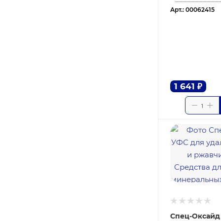
Арт.: 00062415
1 641
₽
Спец-Оксайд