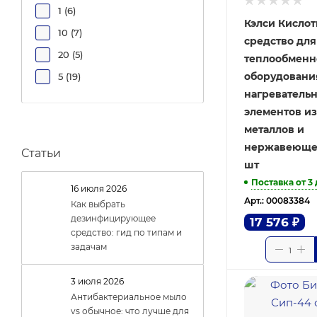
(
12
)
1 (
6
)
Кэлси Кисло
Химитек (
2
)
10 (
7
)
средство для
20 (
5
)
теплообменн
оборудовани
5 (
19
)
нагреватель
элементов и
металлов и
нержавеющей
Статьи
шт
Поставка от 3
16 июля 2026
Арт.: 00083384
Как выбрать
дезинфицирующее
17 576
₽
средство: гид по типам и
задачам
3 июля 2026
Антибактериальное мыло
vs обычное: что лучше для