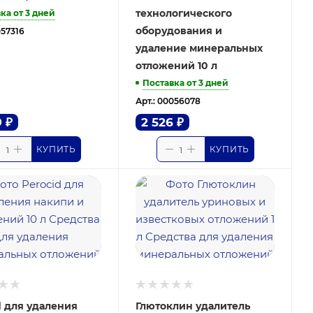
технологического
ка от 3 дней
оборудования и
057316
удаление минеральных
отложений 10 л
Поставка от 3 дней
Арт.: 00056078
9
₽
2 526
₽
КУПИТЬ
КУПИТЬ
d для удаления
Глютоклин удалитель