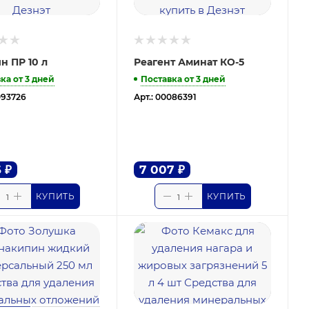
н ПР 10 л
Реагент Аминат КО-5
ка от 3 дней
Поставка от 3 дней
093726
Арт.: 00086391
6
₽
7 007
₽
КУПИТЬ
КУПИТЬ