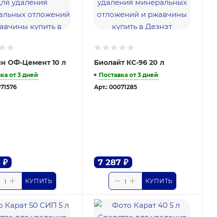
н ОФ-Цемент 10 л
Биолайт КС-96 20 л
ка от 3 дней
Поставка от 3 дней
071576
Арт.: 00071285
3
₽
7 287
₽
КУПИТЬ
КУПИТЬ