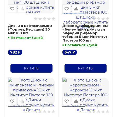
Диски с цефтазидимом
Диски с рифампицином
(Фортум, Кефадим) 30
- бенемицин римактан
мкг 100 шт
рифадин рифамор
тубоцин 5 мкг Институт
Поставка от 3 дней
Пастера 100 шт
Поставка от 3 дней
782
₽
647
₽
КУПИТЬ
КУПИТЬ