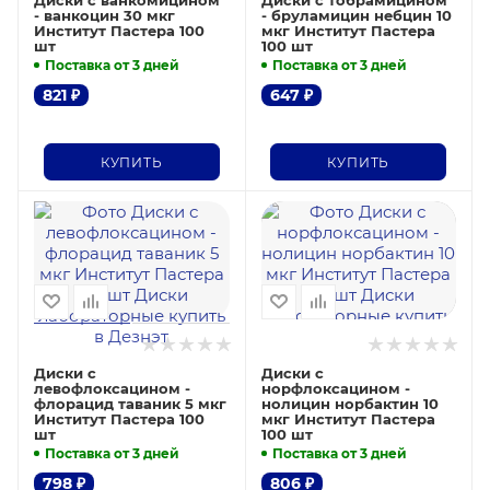
- ванкоцин 30 мкг
- бруламицин небцин 10
Институт Пастера 100
мкг Институт Пастера
шт
100 шт
Поставка от 3 дней
Поставка от 3 дней
821
₽
647
₽
КУПИТЬ
КУПИТЬ
Диски с
Диски с
левофлоксацином -
норфлоксацином -
флорацид таваник 5 мкг
нолицин норбактин 10
Институт Пастера 100
мкг Институт Пастера
шт
100 шт
Поставка от 3 дней
Поставка от 3 дней
798
₽
806
₽