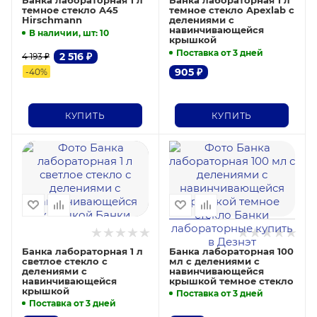
Банка лабораторная 1 л
Банка лабораторная 1 л
темное стекло A45
темное стекло Apexlab с
Hirschmann
делениями с
навинчивающейся
В наличии, шт
: 10
крышкой
Поставка от 3 дней
2 516
₽
4 193
₽
905
₽
-
40
%
КУПИТЬ
КУПИТЬ
Банка лабораторная 1 л
Банка лабораторная 100
светлое стекло с
мл с делениями с
делениями с
навинчивающейся
навинчивающейся
крышкой темное стекло
крышкой
Поставка от 3 дней
Поставка от 3 дней