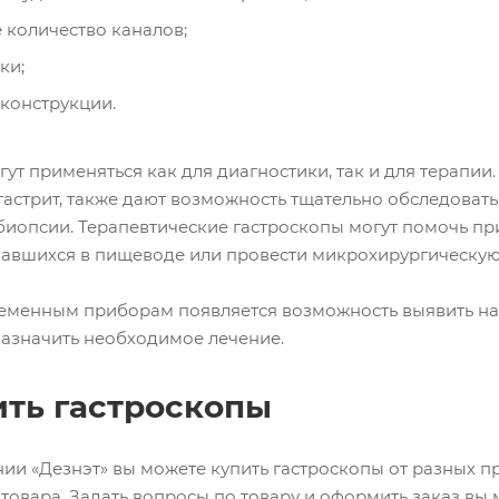
 количество каналов;
ки;
конструкции.
ут применяться как для диагностики, так и для терапи
гастрит, также дают возможность тщательно обследоват
биопсии. Терапевтические гастроскопы могут помочь пр
завшихся в пищеводе или провести микрохирургическу
еменным приборам появляется возможность выявить на
азначить необходимое лечение.
ить гастроскопы
нии «Дезнэт» вы можете купить гастроскопы от разных п
товара. Задать вопросы по товару и оформить заказ вы