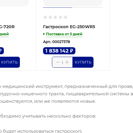
G-720R
Гастроскоп EG-250WR5
 дней
Поставка от 3 дней
Арт.: 00027378
₽
1 838 142
₽
КУПИТЬ
КУПИТЬ
то медицинский инструмент, предназначенный для провед
лудочно-кишечного тракта, пищеварительной системы в 
ршенствуются, или же появляются новые.
бходимо учитывать несколько факторов:
ю будет использоваться гастроскоп;