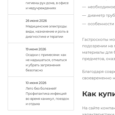
гигиены рук дома, в офисе
необходимое
и медучреждениях
диаметр труб
26 июня 2026
особенности 
Медицинские электроды:
виды, назначение и роль в
диагностике и терапии
Гастроскопы мог
подозрении на 
19 июня 2026
материалы для 
Осадки с примесями: как
предметов, ока
не надышаться, отмыться
и убрать загрязнения
безопасно
Благодаря совр
своевременно н
10 июня 2026
Лето без болезней!
Как куп
Профилактика инфекций
во время каникул, поездок
и отдыха
На сайте компа
характеристики 