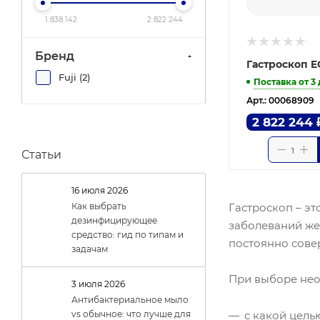
1 838 142
2 822 244
Бренд
Гастроскоп E
Fuji (
2
)
Поставка от 3
Арт.: 00068909
2 822 244
Статьи
16 июля 2026
Гастроскоп – э
Как выбрать
дезинфицирующее
заболеваний же
средство: гид по типам и
постоянно сове
задачам
При выборе нео
3 июля 2026
Антибактериальное мыло
с какой цель
vs обычное: что лучше для