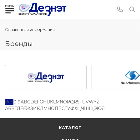
Справочная информация
Бренды
Все
0-9
A
B
C
D
E
F
G
H
I
J
K
L
M
N
O
P
Q
R
S
T
U
V
W
Y
Z
А
Б
В
Г
Д
Е
Ё
Ж
З
И
К
Л
М
Н
О
П
Р
С
Т
У
Ф
Х
Ц
Ч
Ш
Щ
Э
Ю
Я
КАТАЛОГ