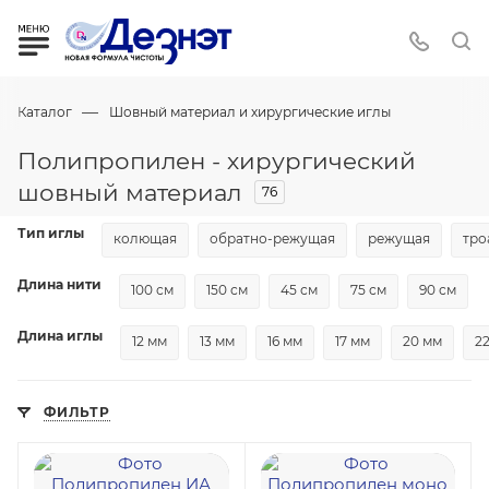
—
Каталог
Шовный материал и хирургические иглы
Полипропилен - хирургический
шовный материал
76
Тип иглы
колющая
обратно-режущая
режущая
тро
Длина нити
100 см
150 см
45 см
75 см
90 см
Длина иглы
12 мм
13 мм
16 мм
17 мм
20 мм
2
ФИЛЬТР