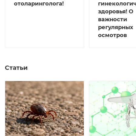
отоларинголога!
гинекологи
здоровья! О
важности
регулярных
осмотров
Статьи