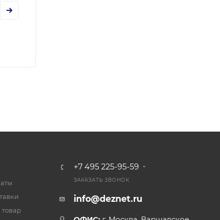
+7 495 225-95-59
ЗАКАЗАТЬ ЗВОНОК
латы
тавки
info@deznet.ru
 товар
ОФИС:
г. Москва, Варшавское