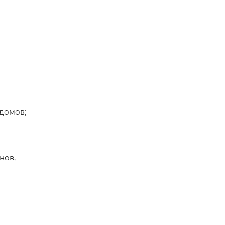
ддомов;
нов,