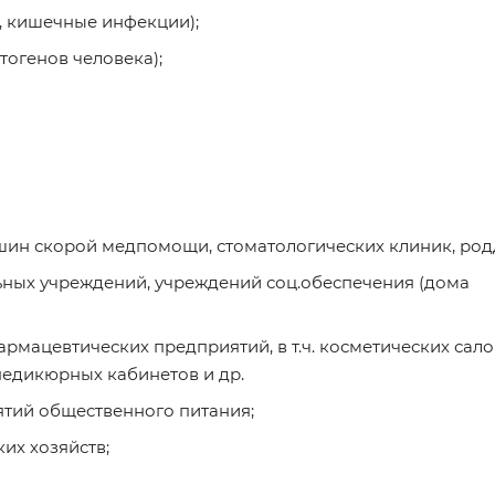
, кишечные инфекции);
тогенов человека);
машин скорой медпомощи, стоматологических клиник, ро
ных учреждений, учреждений соц.обеспечения (дома
мацевтических предприятий, в т.ч. косметических сало
педикюрных кабинетов и др.
тий общественного питания;
их хозяйств;