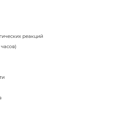
ргических реакций
 часов)
ти
в