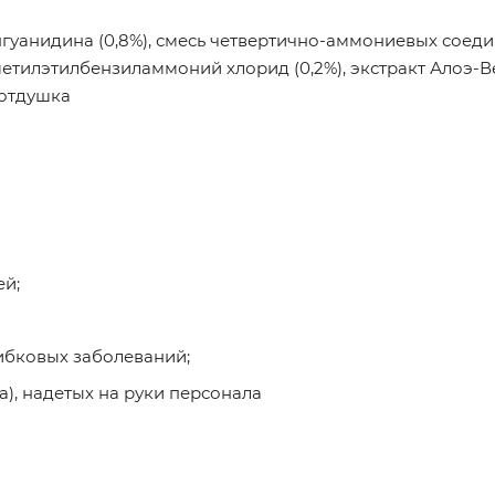
гуанидина (0,8%), смесь четвертично-аммониевых соед
илэтилбензиламмоний хлорид (0,2%), экстракт Алоэ-В
 отдушка
й;
ибковых заболеваний;
), надетых на руки персонала