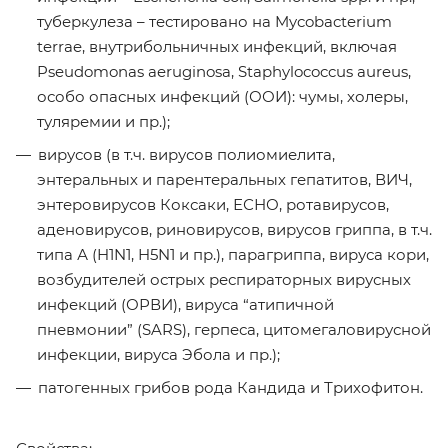
туберкулеза – тестировано на Mycobacterium
terrae, внутрибольничных инфекций, включая
Pseudomonas aeruginosa, Staphylococcus aureus,
особо опасных инфекций (ООИ): чумы, холеры,
туляремии и пр.);
вирусов (в т.ч. вирусов полиомиелита,
энтеральных и парентеральных гепатитов, ВИЧ,
энтеровирусов Коксаки, ЕСНО, ротавирусов,
аденовирусов, риновирусов, вирусов гриппа, в т.ч.
типа А (H1N1, H5N1 и пр.), парагриппа, вируса кори,
возбудителей острых респираторных вирусных
инфекций (ОРВИ), вируса “атипичной
пневмонии” (SARS), герпеса, цитомегаловирусной
инфекции, вируса Эбола и пр.);
патогенных грибов рода Кандида и Трихофитон.