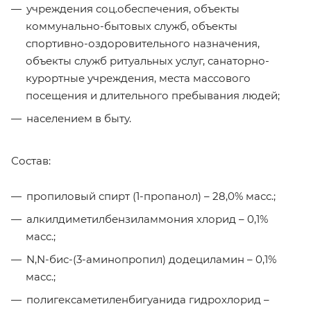
учреждения соц.обеспечения, объекты
коммунально-бытовых служб, объекты
спортивно-оздоровительного назначения,
объекты служб ритуальных услуг, санаторно-
курортные учреждения, места массового
посещения и длительного пребывания людей;
населением в быту.
Состав:
пропиловый спирт (1-пропанол) – 28,0% масс.;
алкилдиметилбензиламмония хлорид – 0,1%
масс.;
N,N-бис-(3-аминопропил) додециламин – 0,1%
масс.;
полигексаметиленбигуанида гидрохлорид –