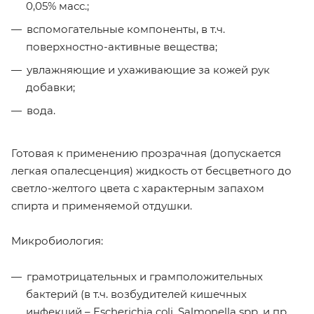
0,05% масс.;
вспомогательные компоненты, в т.ч.
поверхностно-активные вещества;
увлажняющие и ухаживающие за кожей рук
добавки;
вода.
Готовая к применению прозрачная (допускается
легкая опалесценция) жидкость от бесцветного до
светло-желтого цвета с характерным запахом
спирта и применяемой отдушки.
Микробиология:
грамотрицательных и грамположительных
бактерий (в т.ч. возбудителей кишечных
инфекций – Escherichia coli, Salmonella spp. и пр.,