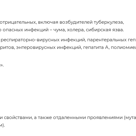
отрицательных, включая возбудителей туберкулеза,
опасных инфекций – чума, холера, сибирская язва.
ых респираторно-вирусных инфекций, парентеральных геп
ритов, энтеровирусных инфекций, гепатита А, полиомие
».
 свойствами, а также отдаленными проявлениями (мут
).