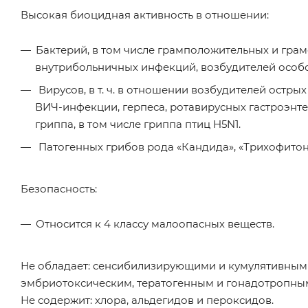
Высокая биоцидная активность в отношении:
Бактерий, в том числе грамположительных и грам
внутрибольничных инфекций, возбудителей особо 
Вирусов, в т. ч. в отношении возбудителей остр
ВИЧ-инфекции, герпеса, ротавирусных гастроэнте
гриппа, в том числе гриппа птиц Н5N1.
Патогенных грибов рода «Кандида», «Трихофитон
Безопасность:
Относится к 4 классу малоопасных веществ.
Не обладает: сенсибилизирующими и кумулятивными
эмбриотоксическим, тератогенным и гонадотропным
Не содержит: хлора, альдегидов и пероксидов.