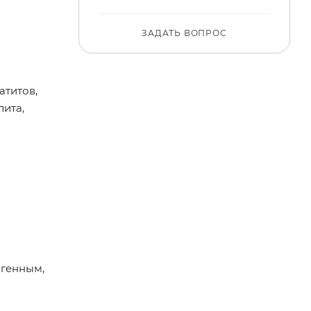
ЗАДАТЬ ВОПРОС
атитов,
лита,
агенным,