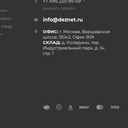
+7 495 225-95-59
ЗАКАЗАТЬ ЗВОНОК
латы
тавки
info@deznet.ru
 товар
ОФИС:
г. Москва, Варшавское
ет
шоссе, 150к2, Офис 909
СКЛАД:
д. Коледино, тер.
Индустриальный парк, д. 14,
стр. 1