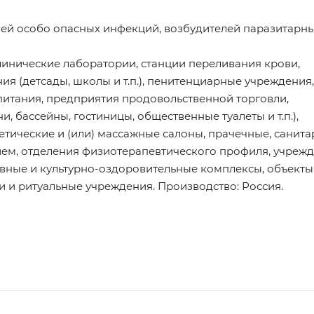
лей особо опасных инфекций, возбудителей паразитарн
линические лаборатории, станции переливания крови,
я (детсады, школы и т.п.), пенитенциарные учреждения,
итания, предприятия продовольственной торговли,
 бассейны, гостиницы, общественные туалеты и т.п.),
тические и (или) массажные салоны, прачечные, санит
нием, отделения физиотерапевтического профиля, учреж
ртивные и культурно-оздоровительные комплексы, объекты
и и ритуальные учреждения. Производство: Россия.