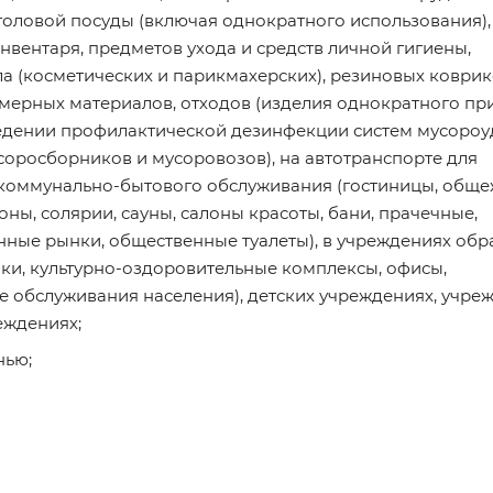
толовой посуды (включая однократного использования),
нвентаря, предметов ухода и средств личной гигиены,
кла (косметических и парикмахерских), резиновых коврик
лимерных материалов, отходов (изделия однократного п
оведении профилактической дезинфекции систем мусоро
соросборников и мусоровозов), на автотранспорте для
 коммунально-бытового обслуживания (гостиницы, обще
ны, солярии, сауны, салоны красоты, бани, прачечные,
ные рынки, общественные туалеты), в учреждениях обр
ники, культурно-оздоровительные комплексы, офисы,
е обслуживания населения), детских учреждениях, учре
еждениях;
нью;