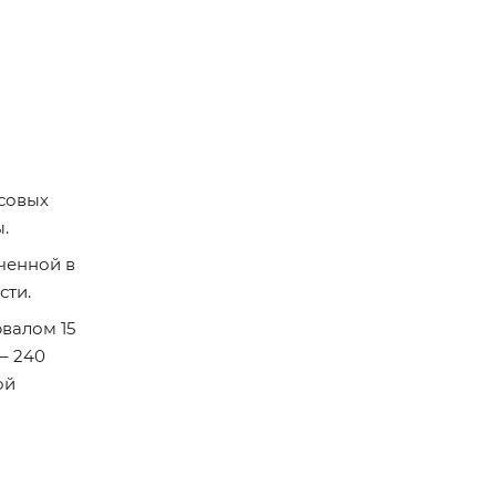
ссовых
.
ченной в
сти.
валом 15
– 240
ой