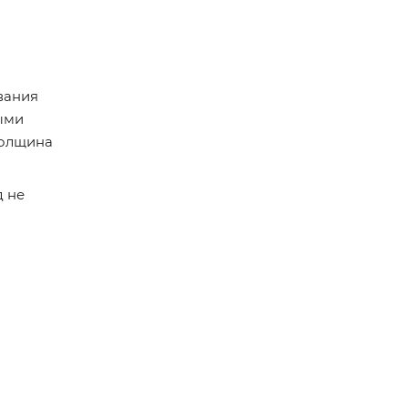
вания
ыми
Толщина
д не