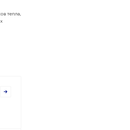
ов тепла,
ых