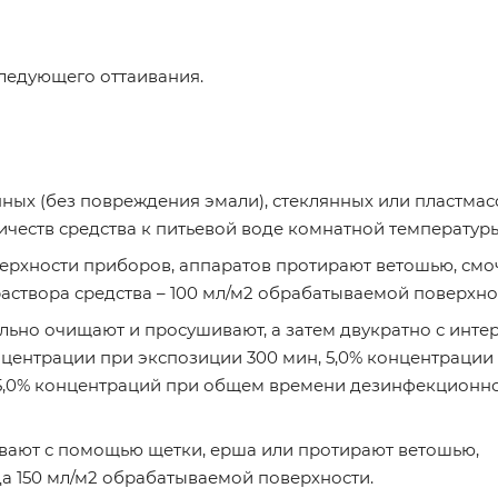
следующего оттаивания.
нных (без повреждения эмали), стеклянных или пластма
честв средства к питьевой воде комнатной температуры
ерхности приборов, аппаратов протирают ветошью, смо
раствора средства – 100 мл/м2 обрабатываемой поверхно
ьно очищают и просушивают, а затем двукратно с интер
центрации при экспозиции 300 мин, 5,0% концентрации 
 и 5,0% концентраций при общем времени дезинфекционн
ают с помощью щетки, ерша или протирают ветошью,
а 150 мл/м2 обрабатываемой поверхности.