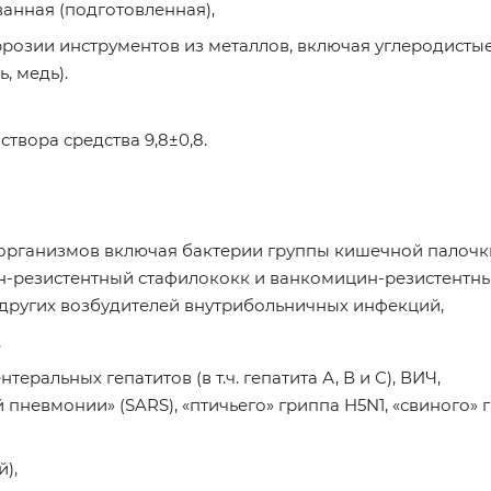
анная (подготовленная),
озии инструментов из металлов, включая углеродистые
, медь).
твора средства 9,8±0,8.
рганизмов включая бактерии группы кишечной палочк
ин-резистентный стафилококк и ванкомицин-резистентн
 других возбудителей внутрибольничных инфекций,
,
еральных гепатитов (в т.ч. гепатита А, В и С), ВИЧ,
пневмонии» (SARS), «птичьего» гриппа H5N1, «свиного» 
),