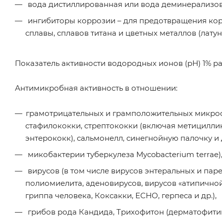
вода дистиллированная или вода деминерализов
ингибиторы коррозии – для предотвращения корр
сплавы, сплавов титана и цветных металлов (латунь
Показатель активности водородных ионов (рН) 1% рас
Антимикробная активность в отношении:
грамотрицательных и грамположительных микроо
стафилококки, стрептококки (включая метицилл
энтерококк), сальмонелл, синегнойную палочку и
микобактерии туберкулеза Mycobacterium terrae)
вирусов (в том числе вирусов энтеральных и парент
полиомиелита, аденовирусов, вирусов «атипичной 
гриппа человека, Коксакки, ЕСНО, герпеса и др.),
грибов рода Кандида, Трихофитон (дерматофитий