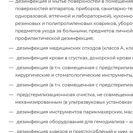
дезинфекция и мытье поверхностей в помещениях
поверхностей аппаратов, приборов, санитарно-те
одноразовой, аптечной и лабораторной), кухонно
резиновых и полипропиленовых ковриков, убороч
предметов ухода за больными, предметов личной
профилактической дезинфекция;
дезинфекция медицинских отходов (класса А, клас
дезинфекция крови в сгустках, донорской крови 
дезинфекция (в т.ч. совмещенная с предстерили
хирургические и стоматологические инструменты,
дезинфекция (в т.ч. совмещенная с предстерили
предстерилизационноая очистка, не совмещенна
механизированным (в ультразвуковых установках
дезинфекция инструментов парикмахерских, мас
дезинфекция оборудования для гемодиализа – к
дезинфекция кувезов и приспособлений к ним, 