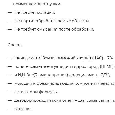
применяемой отдушки.
Не требует ротации.
Не портит обрабатываемые объекты.
Не требует смывания после обработки.
Состав:
алкилдиметилбензиламмоний хлорид (ЧАС) – 7%,
полигексаметиленгуанидин гидрохлорид (ПГМГ) –
и N,N-бис(3-аминопропил) додециламин – 3,5%,
моющий и обезжиривающий компонент (неионог
активаторы формулы,
дезодорирующий компонент – для связывания по
отдушка,