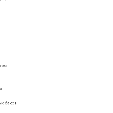
стем
в
ых баков