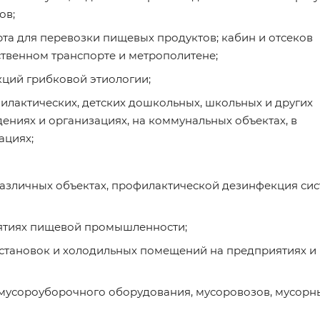
ов;
та для перевозки пищевых продуктов; кабин и отсеков
твенном транспорте и метрополитене;
ций грибковой этиологии;
лактических, детских дошкольных, школьных и других
ниях и организациях, на коммунальных объектах, в
ациях;
азличных объектах, профилактической дезинфекция си
ятиях пищевой промышленности;
становок и холодильных помещений на предприятиях и 
 мусороуборочного оборудования, мусоровозов, мусорн