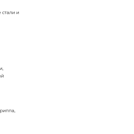
 стали и
и,
ый
гриппа,