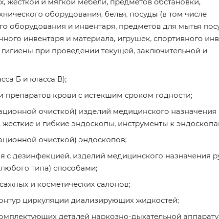
, жесткой и мягкой мебели, предметов обстановки,
хнического оборудования, белья, посуды (в том числе
го оборудования и инвентаря, предметов для мытья пос
ного инвентаря и материала, игрушек, спортивного инв
 гигиены при проведении текущей, заключительной и
са Б и класса В);
и препаратов крови с истекшим сроком годности;
зационной очисткой) изделий медицинского назначения
 жесткие и гибкие эндоскопы, инструменты к эндоскопа
зационной очисткой) эндоскопов;
я с дезинфекцией, изделий медицинского назначения р
 любого типа) способами;
сажных и косметических салонов;
онтур циркуляции диализирующих жидкостей;
комплектующих деталей наркозно-дыхательной аппарату