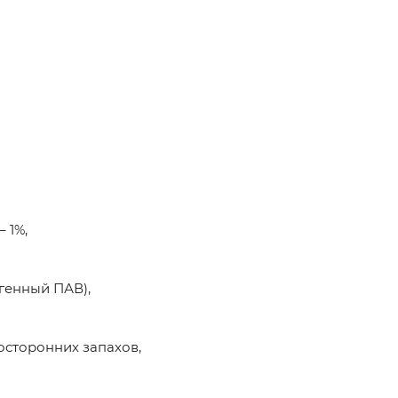
 1%,
енный ПАВ),
сторонних запахов,