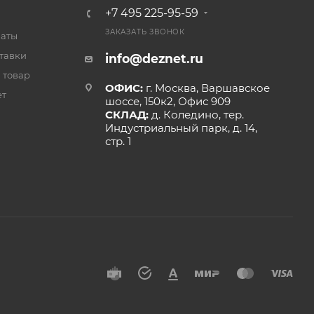
+7 495 225-95-59
ЗАКАЗАТЬ ЗВОНОК
латы
тавки
info@deznet.ru
 товар
ОФИС:
г. Москва, Варшавское
ет
шоссе, 150к2, Офис 909
СКЛАД:
д. Коледино, тер.
Индустриальный парк, д. 14,
стр. 1