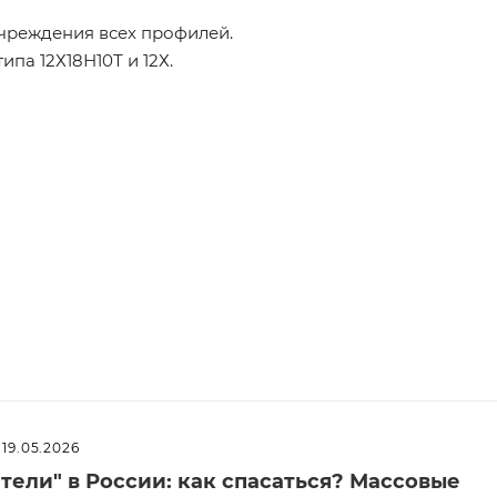
чреждения всех профилей.
па 12Х18Н10Т и 12Х.
19.05.2026
ели" в России: как спасаться? Массовые