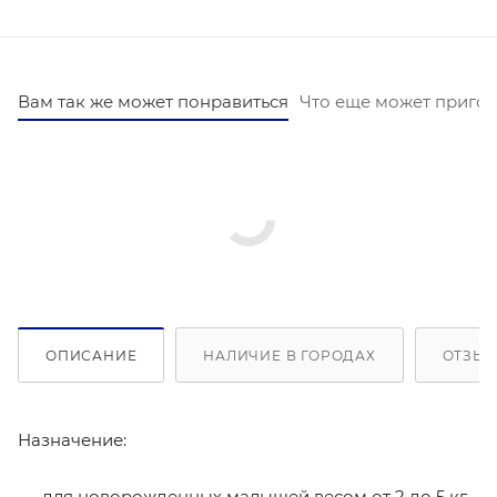
Вам так же может понравиться
Что еще может пригод
ОПИСАНИЕ
НАЛИЧИЕ В ГОРОДАХ
ОТЗЫВ
Назначение:
для новорожденных малышей весом от 2 до 5 кг.