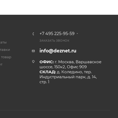
+7 495 225-95-59
ЗАКАЗАТЬ ЗВОНОК
латы
тавки
info@deznet.ru
 товар
ОФИС:
г. Москва, Варшавское
ет
шоссе, 150к2, Офис 909
СКЛАД:
д. Коледино, тер.
Индустриальный парк, д. 14,
стр. 1