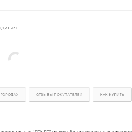
одиться
 ГОРОДАХ
ОТЗЫВЫ ПОКУПАТЕЛЕЙ
КАК КУПИТЬ
естерильные "SENSE" из спанбонда различных плотност