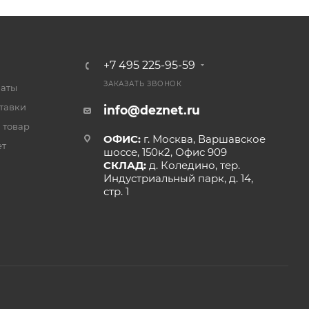
+7 495 225-95-59
ЗАКАЗАТЬ ЗВОНОК
латы
тавки
info@deznet.ru
 товар
ОФИС:
г. Москва, Варшавское
ет
шоссе, 150к2, Офис 909
СКЛАД:
д. Коледино, тер.
Индустриальный парк, д. 14,
стр. 1