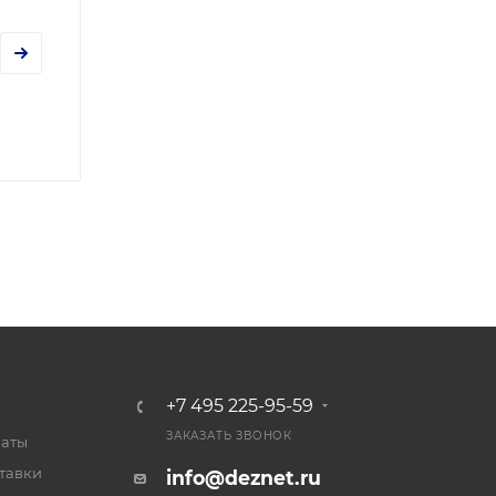
+7 495 225-95-59
ЗАКАЗАТЬ ЗВОНОК
латы
тавки
info@deznet.ru