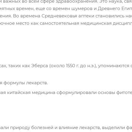
 важных во всей сфере здравоохранения. Это наука, св
мятных времен, еще со времен шумеров и Древнего Егип
еления. Во времена Средневековья аптеки становились 
очное место как самостоятельная медицинская дисципл
ах, таких как Эберса (около 1550 г. до н.э.), упоминаютс
я формулы лекарств.
я китайская медицина сформулировали основы фитотер
али природу болезней и влияние лекарств, выделили ф