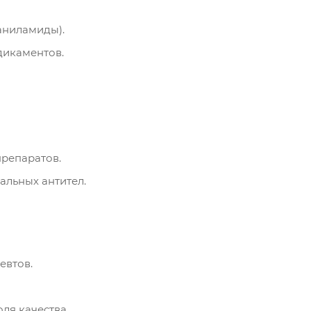
аниламиды).
дикаментов.
препаратов.
альных антител.
евтов.
ля качества.