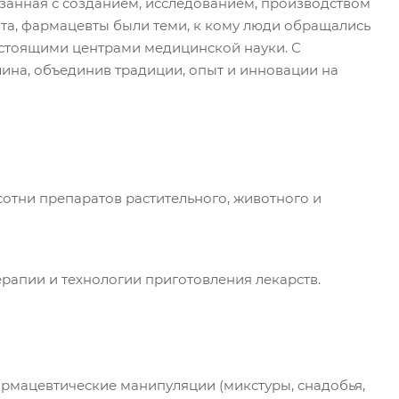
язанная с созданием, исследованием, производством
та, фармацевты были теми, к кому люди обращались
настоящими центрами медицинской науки. С
ина, объединив традиции, опыт и инновации на
я сотни препаратов растительного, животного и
апии и технологии приготовления лекарств.
армацевтические манипуляции (микстуры, снадобья,