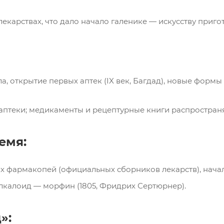
лекарствах, что дало начало галенике — искусству приг
а, открытие первых аптек (IX век, Багдад), новые формы
 аптеки; медикаменты и рецептурные книги распростран
емя:
 фармакопей (официальных сборников лекарств), начал
калоид — морфин (1805, Фридрих Сертюрнер).
»: