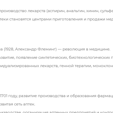
оизводство лекарств (аспирин, анальгин, хинин, сульф
еки становятся центрами приготовления и продажи ме
 (1928, Александр Флеминг) — революция в медицине.
звитие, появление синтетических, биотехнологических 
идуализированных лекарств, генной терапии, моноклон
701 году, развитие производства и образования фармац
витая сеть аптек.
изводстве, организация аптечных предприятий и контро