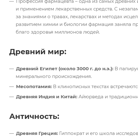
Профессия фармацевта – одна из самых древних и
и применением лекарственных средств. С незапа
за знаниями о травах, лекарствах и методах исц
развитием химии и биологии фармация заняла пр
благо здоровья миллионов людей.
Древний мир:
Древний Египет (около 3000 г. до н.э.):
В папирус
минерального происхождения.
Месопотамия:
В клинописных текстах встречаютс
Древняя Индия и Китай:
Айюрведа и традиционна
Античность:
Древняя Греция:
Гиппократ и его школа исследов