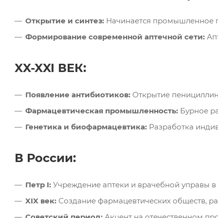
Открытие и синтез:
Начинается промышленное пр
Формирование современной аптечной сети:
Апт
XX-XXI ВЕК:
Появление антибиотиков:
Открытие пенициллина
Фармацевтическая промышленность:
Бурное ра
Генетика и биофармацевтика:
Разработка индив
В России:
Петр I:
Учреждение аптеки и врачебной управы в 1
XIX век:
Создание фармацевтических обществ, раз
Советский период:
Акцент на отечественном про