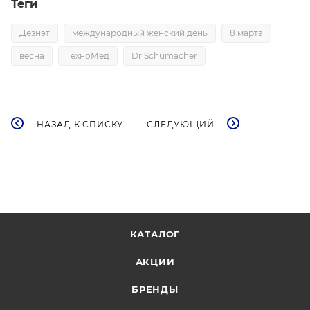
Теги
Дезнэт
международный женский день
8 марта
весна
ТехноМед
Dr.Schumacher
НАЗАД К СПИСКУ
СЛЕДУЮЩИЙ
КАТАЛОГ
АКЦИИ
БРЕНДЫ