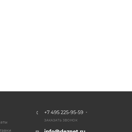
+7 495 225-95-59
ЗАКАЗАТЬ ЗВОНОК
латы
тавки
info@deznet.ru