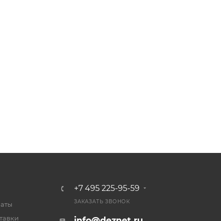
+7 495 225-95-59
ЗАКАЗАТЬ ЗВОНОК
латы
тавки
info@deznet.ru