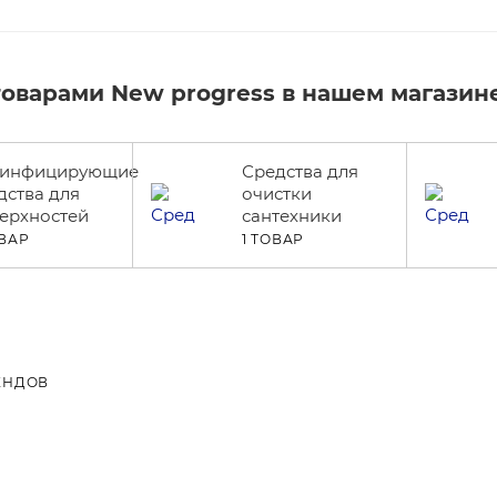
товарами New progress в нашем магазин
зинфицирующие
Средства для
дства для
очистки
ерхностей
сантехники
ОВАР
1 ТОВАР
ЕНДОВ