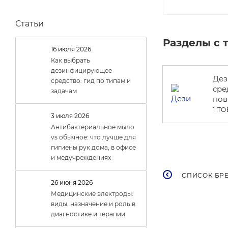
Статьи
Разделы с 
16 июля 2026
Как выбрать
дезинфицирующее
Де
средство: гид по типам и
сре
задачам
пов
1 Т
3 июля 2026
Антибактериальное мыло
vs обычное: что лучше для
гигиены рук дома, в офисе
и медучреждениях
СПИСОК БР
26 июня 2026
Медицинские электроды:
виды, назначение и роль в
диагностике и терапии