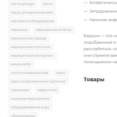
Аллергически
масла для рук
масло
Затрудненное
масло для аромамассажа
Наличие инфе
массажное оборудование
медицина
медицинская аптечка
Беруши — это н
медицинская одежда
подобранные и 
медицинские простыни
расслабиться, с
они служили ва
медицинский инструмент
помощником на 
мешки амбу
молотки медицинские
мыло
Товары
мыло хозяйственное и туалетное
насекомые
неврология
ножницы медицинские
обеззараживание воды
оборудование