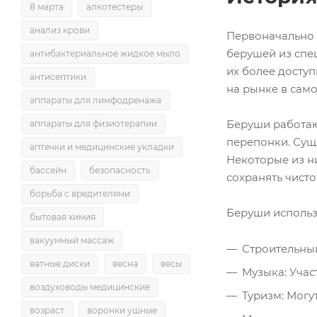
8 марта
алкотестеры
анализ крови
Первоначально 
берушей из спец
антибактериальное жидкое мыло
их более досту
антисептики
на рынке в сам
аппараты для лимфодренажа
Беруши работаю
аппараты для физиотерапии
перепонки. Сущ
аптечки и медицинские укладки
Некоторые из н
бассейн
безопасность
сохранять чистот
борьба с вредителями
Беруши использ
бытовая химия
вакуумный массаж
Строительный
ватные диски
весна
весы
Музыка: Учас
воздуховоды медицинские
Туризм: Могу
возраст
воронки ушные