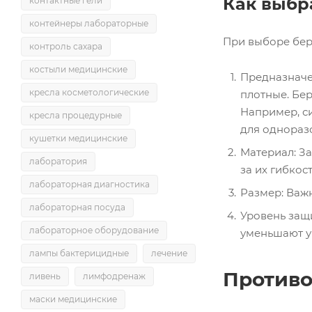
Как выбр
контактные гели
контейнеры лабораторные
При выборе бер
контроль сахара
костыли медицинские
Предназначе
кресла косметологические
плотные. Бер
Например, с
кресла процедурные
для однораз
кушетки медицинские
Материал: З
лаборатория
за их гибкост
лабораторная диагностика
Размер: Важ
лабораторная посуда
Уровень защи
лабораторное оборудование
уменьшают у
лампы бактерицидные
лечение
Противо
ливень
лимфодренаж
маски медицинские