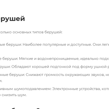
ерушей
колько основных типов берушей:
ые беруши: Наиболее популярные и доступные. Они лег
 беруши: Мягкие и водонепроницаемые, идеально подхо
руши: Обладают хорошей подгонкой под форму ушной ра
ные беруши: Снижают громкость окружающих звуков, но
и.
тивным шумоподавлением: Электронные устройства, кот
 снизить шум.