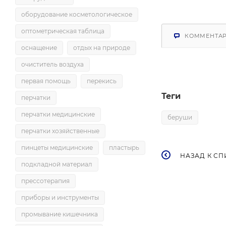
оборудование косметологическое
оптометрическая таблица
КОММЕНТА
оснащение
отдых на природе
очиститель воздуха
первая помощь
перекись
Теги
перчатки
перчатки медицинские
беруши
перчатки хозяйственные
пинцеты медицинские
пластырь
НАЗАД К СП
подкладной материал
прессотерапия
приборы и инструменты
промывание кишечника