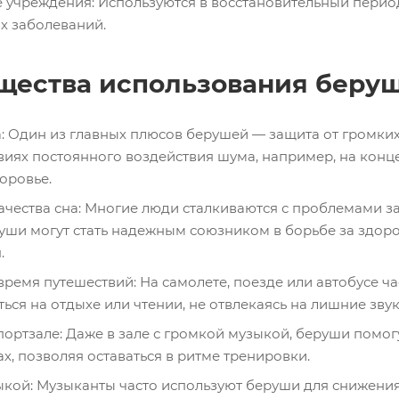
учреждения: Используются в восстановительный период
х заболеваний.
ества использования беру
а: Один из главных плюсов берушей — защита от громких
овиях постоянного воздействия шума, например, на кон
оровье.
ачества сна: Многие люди сталкиваются с проблемами з
руши могут стать надежным союзником в борьбе за здор
.
ремя путешествий: На самолете, поезде или автобусе ч
ься на отдыхе или чтении, не отвлекаясь на лишние звук
портзале: Даже в зале с громкой музыкой, беруши помог
ах, позволяя оставаться в ритме тренировки.
кой: Музыканты часто используют беруши для снижения 