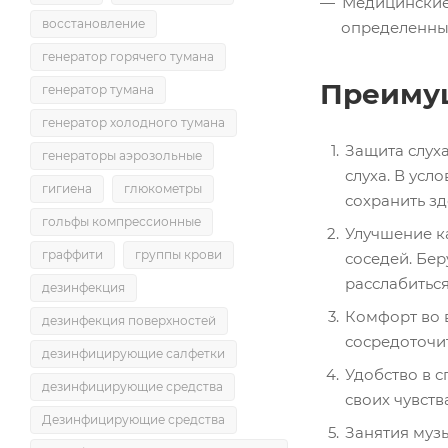
Медицинские 
восстановление
определенны
генератор горячего тумана
Преимущ
генератор тумана
генератор холодного тумана
Защита слух
генераторы аэрозольные
слуха. В усл
гигиена
глюкометры
сохранить зд
гольфы компрессионные
Улучшение к
граффити
группы крови
соседей. Бе
расслабиться
дезинфекция
Комфорт во в
дезинфекция поверхностей
сосредоточит
дезинфицирующие салфетки
Удобство в с
дезинфицирующие средства
своих чувств
Дезинфицирующие средства
Занятия музы