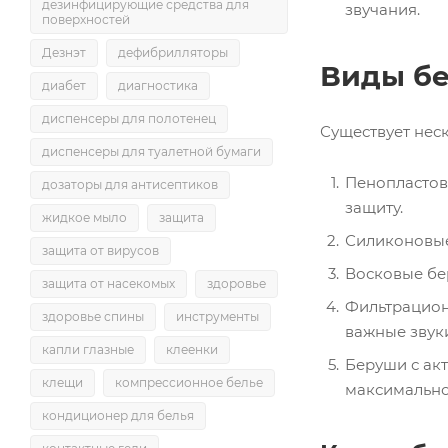
дезинфицирующие средства для
звучания.
поверхностей
Дезнэт
дефибрилляторы
Виды б
диабет
диагностика
диспенсеры для полотенец
Существует нес
диспенсеры для туалетной бумаги
Пенопластов
дозаторы для антисептиков
защиту.
жидкое мыло
защита
Силиконовые
защита от вирусов
Восковые бе
защита от насекомых
здоровье
Фильтрацион
здоровье спины
инструменты
важные звук
капли глазные
клеенки
Беруши с ак
клещи
компрессионное белье
максимально
кондиционер для белья