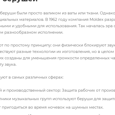
беруши были просто валиком из ваты или ткани. Однако 
иальных материалов. В 1962 году компания Moldex разр
пными и удобными для использования. Так началась эра
ом разнообразном исполнении.
т по простому принципу: они физически блокируют зву
ествуют разные технологии их изготовления, но в целом
их созданы для уменьшения громкости определенных час
у звука.
уют в самых различных сферах:
 и производственный сектор: Защита рабочих от произ
тники музыкальных групп используют беруши для защиты
т пригодиться во время ночевок на шумных местах.