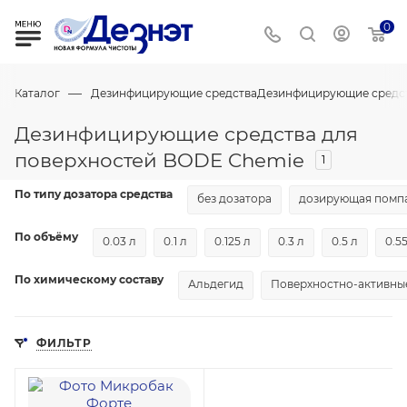
0
—
Каталог
Дезинфицирующие средства
Дезинфицирующие средст
Дезинфицирующие средства для
поверхностей BODE Chemie
1
По типу дозатора средства
без дозатора
дозирующая помп
По объёму
0.03 л
0.1 л
0.125 л
0.3 л
0.5 л
0.55
По химическому составу
Альдегид
Поверхностно-активные
ФИЛЬТР