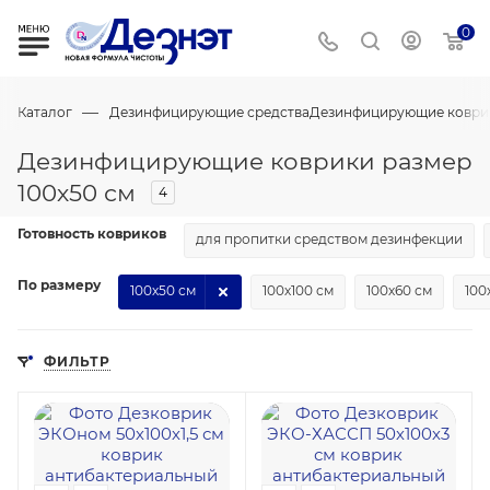
0
—
Каталог
Дезинфицирующие средства
Дезинфицирующие коври
Дезинфицирующие коврики размер
100х50 см
4
Готовность ковриков
для пропитки средством дезинфекции
По размеру
100х50 см
100х100 см
100х60 см
100
ФИЛЬТР