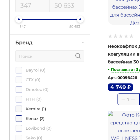
347
50 653
Бренд
Неокоафлок 
коагуляции 
бассейнах 30
Поставка от 3
Bayrol (
0
)
Арт.: 00096426
CTX (
0
)
4 749
₽
Dinotec (
0
)
HTH (
0
)
Kemira (
1
)
Kenaz (
2
)
Lovibond (
0
)
Seko (
0
)