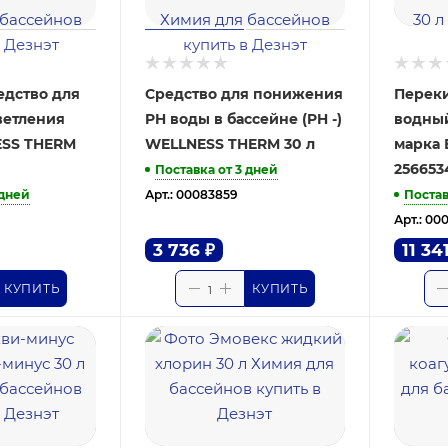
едство для
Средство для понижения
Переки
ветления
PH воды в бассейне (PH -)
водный
ESS THERM
WELLNESS THERM 30 л
марка В
256653
Поставка от 3 дней
 дней
Постав
Арт.: 00083859
Арт.: 00
3 736
₽
11 34
КУПИТЬ
КУПИТЬ