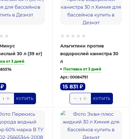
-Минус
Альгитинн против
ислый 30 л (39 кг)
водорослей канистра 30
л
ка от 3 дней
Поставка от 3 дней
085574
Арт.: 00084791
₽
15 831
₽
КУПИТЬ
КУПИТЬ