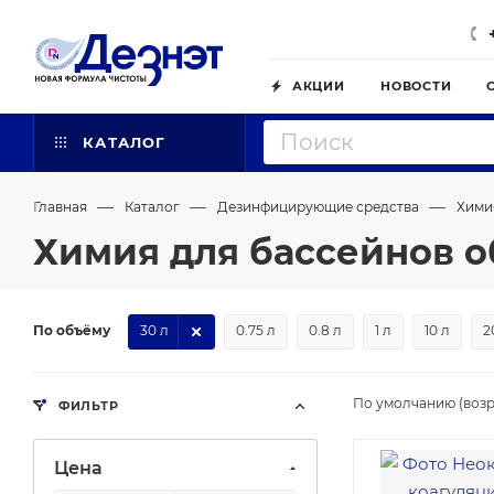
АКЦИИ
НОВОСТИ
КАТАЛОГ
—
—
—
Главная
Каталог
Дезинфицирующие средства
Хими
Химия для бассейнов о
По объёму
30 л
0.75 л
0.8 л
1 л
10 л
2
По умолчанию (возр
ФИЛЬТР
Цена