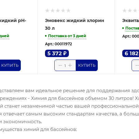
жидкий рН-
Эмовекс жидкий хлорин
Эквита
30 л
Постав
 дней
Поставка от 3 дней
Арт.: 00
Арт.: 00011972
5 372
₽
6 182
КУПИТЬ
КУПИТЬ
дставляем вам идеальное решение для поддержания здо
реждениях - Химия для бассейнов объемом 30 литров! Х
ый станет незаменимой частью вашей профессиональной
 отвечает самым высоким стандартам качества, а больш
и экономичность.
ущества химий для бассейнов: