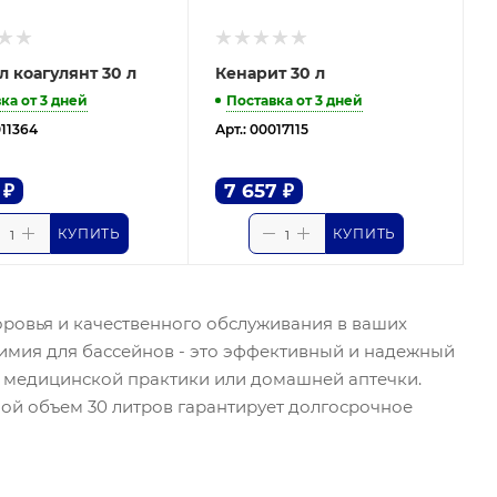
л коагулянт 30 л
Кенарит 30 л
ка от 3 дней
Поставка от 3 дней
011364
Арт.: 00017115
₽
7 657
₽
КУПИТЬ
КУПИТЬ
ровья и качественного обслуживания в ваших
имия для бассейнов - это эффективный и надежный
 медицинской практики или домашней аптечки.
ой объем 30 литров гарантирует долгосрочное