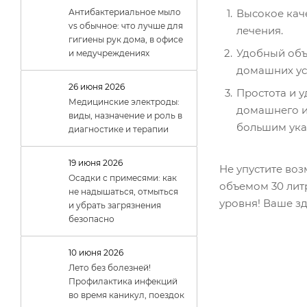
Высокое кач
Антибактериальное мыло
vs обычное: что лучше для
лечения.
гигиены рук дома, в офисе
Удобный объе
и медучреждениях
домашних ус
26 июня 2026
Простота и у
Медицинские электроды:
домашнего и
виды, назначение и роль в
большим ука
диагностике и терапии
19 июня 2026
Не упустите во
Осадки с примесями: как
объемом 30 лит
не надышаться, отмыться
уровня! Ваше зд
и убрать загрязнения
безопасно
10 июня 2026
Лето без болезней!
Профилактика инфекций
во время каникул, поездок