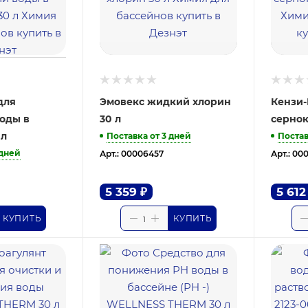
для
Эмовекс жидкий хлорин
Кензи
воды в
30 л
сернок
 л
Поставка от 3 дней
Постав
 дней
Арт.: 00006457
Арт.: 00
5 359
₽
5 612
КУПИТЬ
КУПИТЬ