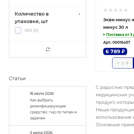
Количество в
Экви-минус 
упаковке, шт
минус 30 л
200 (
0
)
Поставка от 3
Арт.: 00016457
6 789
₽
Статьи
С радостью пре
16 июля 2026
медицинских уч
Как выбрать
продукт, котор
дезинфицирующее
Наша продукция
средство: гид по типам и
использование 
задачам
Основные преим
3 июля 2026