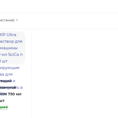
астание)
стящий
 моечной
IM 750 мл
 шт
 дней