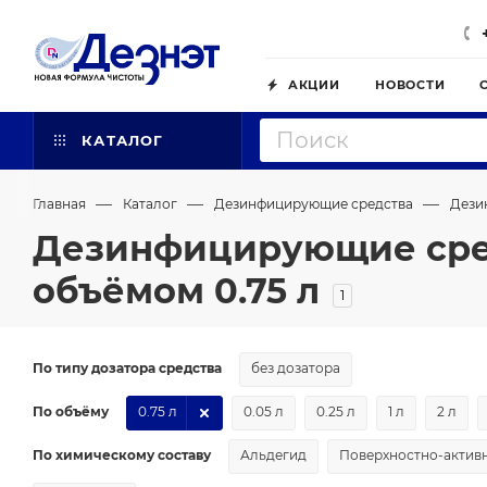
АКЦИИ
НОВОСТИ
КАТАЛОГ
—
—
—
Главная
Каталог
Дезинфицирующие средства
Дези
Дезинфицирующие сред
объёмом 0.75 л
1
По типу дозатора средства
без дозатора
По объёму
0.75 л
0.05 л
0.25 л
1 л
2 л
По химическому составу
Альдегид
Поверхностно-активн