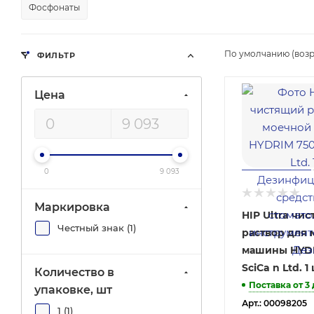
Фосфонаты
По умолчанию (возр
ФИЛЬТР
Цена
0
9 093
Маркировка
HIP Ultra чи
Честный знак (
1
)
раствор для
машины HYDR
SciCa n Ltd. 1
Количество в
Поставка от 3
упаковке, шт
Арт.: 00098205
1 (
1
)