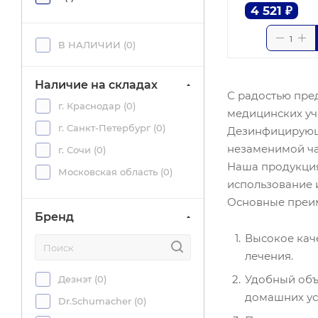
4 521
₽
В НАЛИЧИИ (
0
)
Наличие на складах
С радостью пре
г. Краснодар (
0
)
медицинских уч
г. Санкт-Петербург (
0
)
Дезинфицирующи
незаменимой ча
г. Сочи (
0
)
Наша продукция
Московская область (
0
)
использование 
Основные преим
Бренд
Высокое кач
лечения.
Удобный объе
Дезнэт (
0
)
домашних ус
Dr.Schumacher (
0
)