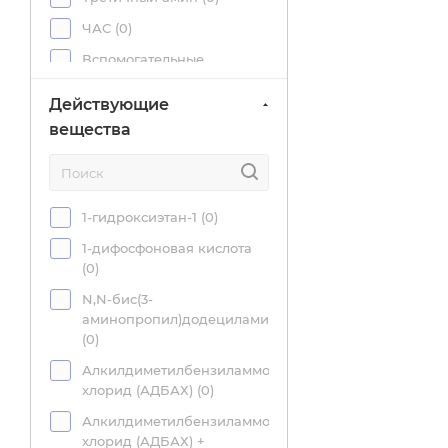
ЧАС (
0
)
Вспомогательные
компоненты (
0
)
Действующие
Фосфонаты (
0
)
вещества
1-гидроксиэтан-1 (
0
)
1-дифосфоновая кислота
(
0
)
N,N-бис(3-
аминопропил)додециламин
(
0
)
Алкилдиметилбензиламмоний
хлорид (АДБАХ) (
0
)
Алкилдиметилбензиламмоний
хлорид (АДБАХ) +