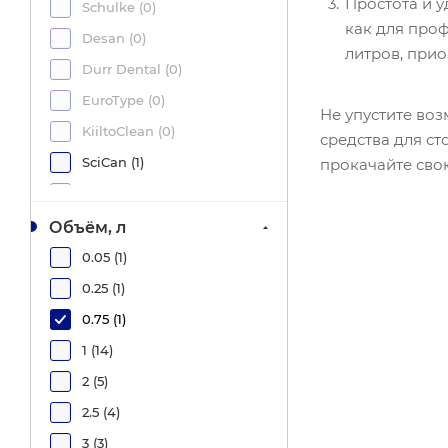
Простота и 
Schulke (
0
)
как для про
Desan (
0
)
литров, при
Durr Dental (
0
)
EuroType (
0
)
Не упустите во
KiiltoClean (
0
)
средства для с
SciCan (
1
)
прокачайте сво
Бозон (
0
)
ВЕЛТ (
0
)
Объём, л
ВИТА-ПУЛ (
0
)
0.05 (
1
)
Гигиена Мед (
0
)
0.25 (
1
)
Интерсэн Плюс (
0
)
0.75 (
1
)
НИОПИК (
0
)
1 (
14
)
ОМИТЕКС (
0
)
2 (
5
)
Полисепт (
0
)
2.5 (
4
)
Самарово (
0
)
3 (
3
)