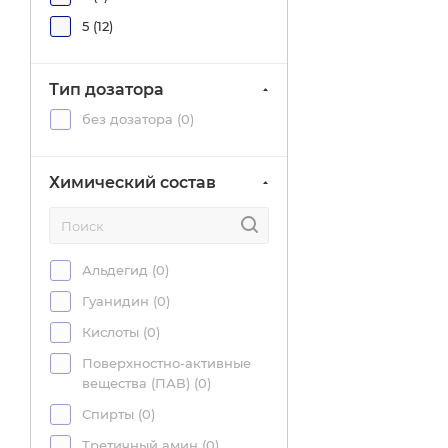
Технопром (
0
)
5 (
12
)
ТОС (
0
)
Тип дозатора
без дозатора (
0
)
Химический состав
Альдегид (
0
)
Гуанидин (
0
)
Кислоты (
0
)
Поверхностно-активные
вещества (ПАВ) (
0
)
Спирты (
0
)
Третичный амин (
0
)