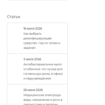
Изопропиловый спирт
массажные салоны (
0
)
(пропанол-2) (
0
)
ЛПУ (
1
)
ПАВы (
0
)
Статьи
Отделения неонатологии
Полигексаметиленбигуанидин
(
0
)
гидрохлорид (
0
)
16 июля 2026
Парикмахерские (
0
)
Как выбрать
Пенитенциарные
дезинфицирующее
учреждения (
0
)
средство: гид по типам и
задачам
Потребительские рынки
(
0
)
3 июля 2026
Прачечные (
0
)
Антибактериальное мыло
Предприятия
vs обычное: что лучше для
общественного питания
гигиены рук дома, в офисе
(
0
)
и медучреждениях
Предприятия
26 июня 2026
продовольственной
торговли (
0
)
Медицинские электроды:
виды, назначение и роль в
Санитарный транспорт (
0
)
диагностике и терапии