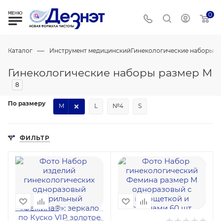
0
—
Каталог
Инструмент медицинский
Гинекологические наборы
Гинекологические наборы размер M
8
По размеру
M
L
№4
S
ФИЛЬТР