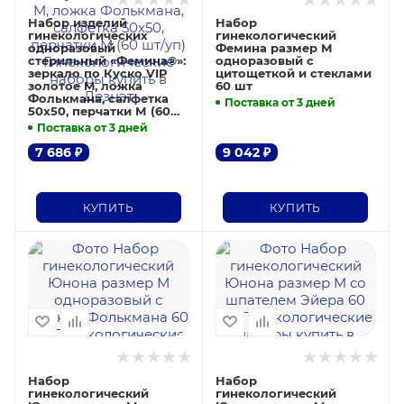
Набор изделий
Набор
гинекологических
гинекологический
одноразовый
Фемина размер М
стерильный «Фемина®»:
одноразовый с
зеркало по Куско VIP
цитощеткой и стеклами
золотое M, ложка
60 шт
Фолькмана, салфетка
Поставка от 3 дней
50х50, перчатки М (60
шт/уп)
Поставка от 3 дней
7 686
₽
9 042
₽
КУПИТЬ
КУПИТЬ
Набор
Набор
гинекологический
гинекологический