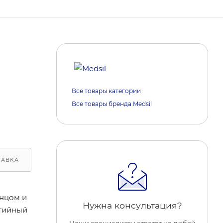
Все товары категории
Все товары бренда Medsil
ТАВКА
ОБРАТИТЕ ВНИМАНИЕ
РЕАКЦИИ НА МАРКЕ
онцом и
Нужна консультация?
нтийный
Наши специалисты ответят на любой