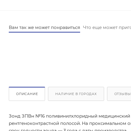
Вам так же может понравиться
Что еще может приг
ОПИСАНИЕ
НАЛИЧИЕ В ГОРОДАХ
ОТЗЫВЫ
Зонд ЗПВн №16 поливинилхлоридный медицинский З
рентгеноконтрастной полосой. На проксимальном 
срок годности зонда — 3 года с даты производства.