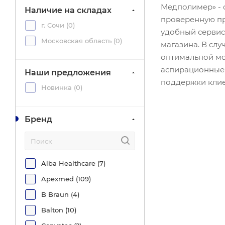
Медполимер» - 
Наличие на складах
проверенную пр
г. Сочи (
0
)
удобный сервис 
Московская область (
0
)
магазина. В сл
оптимальной мо
аспирационные,
Наши предложения
поддержки клиен
Новинка (
0
)
Бренд
Alba Healthcare (
7
)
Apexmed (
109
)
B Braun (
4
)
Balton (
10
)