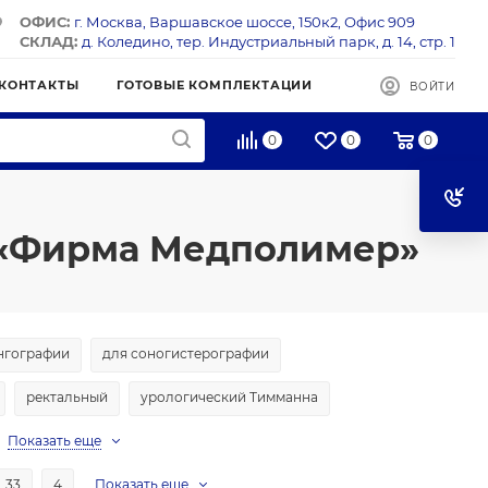
ОФИС:
г. Москва, Варшавское шоссе, 150к2, Офис 909
СКЛАД:
д. Коледино, тер. Индустриальный парк, д. 14, стр. 1
КОНТАКТЫ
ГОТОВЫЕ КОМПЛЕКТАЦИИ
ВОЙТИ
0
0
0
 «Фирма Медполимер»
нгографии
для соногистерографии
ректальный
урологический Тимманна
Показать еще
33
4
Показать еще