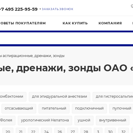
+7 495 225-95-59
ЗАКАЗАТЬ ЗВОНОК
СОВЕТЫ ПОКУПАТЕЛЯМ
КАК КУПИТЬ
КОМПАНИЯ
ы аспирационные, дренажи, зонды
ые, дренажи, зонды ОАО
ромбэктомии
для эпидуральной анестезии
для гистеросальпи
отсасывающий
питательный
подключичный
пупочный
 Фолея
урологический Нелатона
ушной
внутривенный
20
21
22
24
26
27
28
3
30
32