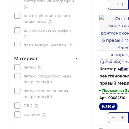
гистеросальпингографии
(
0
)
для интубации тонкого
кишечника (
0
)
для соногистерографии
(
0
)
для центральных вен (
0
)
для эмболэктомии и
Материал
тромбэктомии (
0
)
латекс (
0
)
для эпидуральной
Катетер моч
анестезии (
0
)
рентгенокон
латекс с гидрофильным
покрытием (
0
)
правый Мед
дуоденальный (
0
)
Поставка от 3
латекс с силиконовым
желудочный (
0
)
покрытием (
0
)
Арт.: 00082510
мочеточниковый (
2
)
ПВХ (
0
)
638
₽
отсасывающий (
0
)
силикон (
0
)
питательный (
0
)
подключичный (
0
)