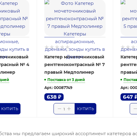
еточниковый
Катетер мочеточниковый
Катете
трасный № 4
рентгеноконтрасный № 7
рентге
олимер
правый Медполимер
правы
 дней
Поставка от 3 дней
Постав
Арт.: 00087749
Арт.: 00
638
₽
647
КУПИТЬ
КУПИТЬ
бства мы предлагаем широкий ассортимент катетеров 