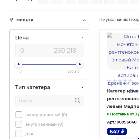
По умолчанию (возр
ФИЛЬТР
Цена
0
260 218
Тип катетера
Катетер моч
рентгенокон
левый Медп
Поставка от 3
аспирационный (
0
)
Арт.: 00096040
внутривенный (
0
)
647
₽
для