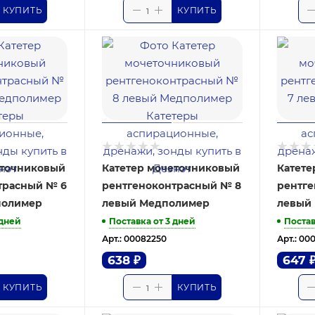
КУПИТЬ
КУПИТЬ
еточниковый
Катетер мочеточниковый
Катете
трасный № 6
рентгеноконтрасный № 8
рентге
полимер
левый Медполимер
левый
 дней
Поставка от 3 дней
Постав
Арт.: 00082250
Арт.: 00
638
₽
647
КУПИТЬ
КУПИТЬ