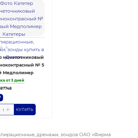
р мочеточниковый
ноконтрасный № 5
й Медполимер
ка от 3 дней
087748
₽
КУПИТЬ
аспирационные, дренажи, зондов ОАО «Фирма