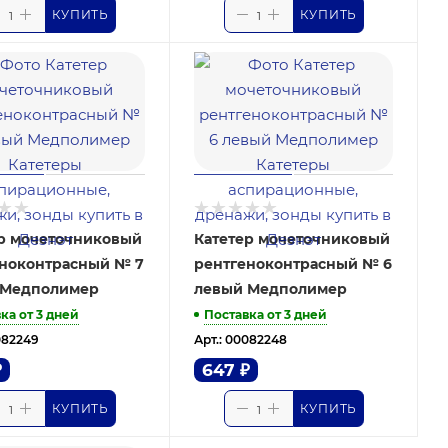
КУПИТЬ
КУПИТЬ
р мочеточниковый
Катетер мочеточниковый
ноконтрасный № 7
рентгеноконтрасный № 6
 Медполимер
левый Медполимер
ка от 3 дней
Поставка от 3 дней
082249
Арт.: 00082248
₽
647
₽
КУПИТЬ
КУПИТЬ