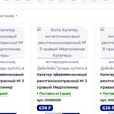
астание)
еточниковый
Катетер мочеточниковый
Катете
трасный № 3
рентгеноконтрасный № 3
рентге
олимер
правый Медполимер
правы
 дней
Поставка от 3 дней
Постав
Арт.: 00096039
Арт.: 00
638
₽
638