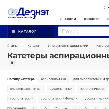
АКЦИИ
НОВОСТИ
КАТАЛОГ
—
—
—
Главная
Каталог
Инструмент медицинский
Катетер
Катетеры аспирационн
11
По типу катетера
аспирационный
для эмболэктомии и т
для центральных вен
дуоденальный
мочеточниковый
урологический
урологический Фемали
урологический
По размеру
10
11.5
12
14
16
17
18
2