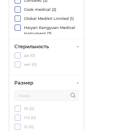
Convatec (
2
)
Cook medical (
2
)
Global Medikit Limited (
1
)
Haiyan Kangyuan Medical
Instrument (
3
)
Inekta (
46
)
Стерильность
Integral Medical Products
да (
0
)
(
4
)
нет (
0
)
Lepu medical (
3
)
MEDEREN Neotech (
24
)
Размер
Medsil (
66
)
Ningbo Greetmed (
2
)
Portex (
4
)
10 (
0
)
RI.MOS (
6
)
11.5 (
0
)
RUSCH (
1
)
12 (
0
)
Sammar International (
4
)