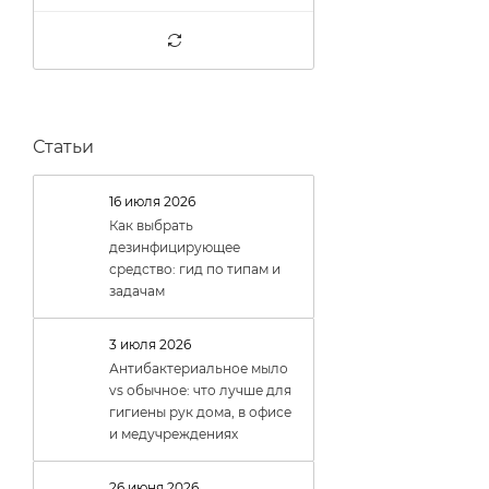
32 (
0
)
33 (
0
)
4 (
2
)
5 (
1
)
6 (
2
)
Статьи
7 (
2
)
16 июля 2026
8 (
2
)
Как выбрать
дезинфицирующее
средство: гид по типам и
задачам
3 июля 2026
Антибактериальное мыло
vs обычное: что лучше для
гигиены рук дома, в офисе
и медучреждениях
26 июня 2026