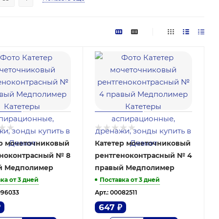
р мочеточниковый
Катетер мочеточниковый
ноконтрасный № 8
рентгеноконтрасный № 4
й Медполимер
правый Медполимер
ка от 3 дней
Поставка от 3 дней
096033
Арт.: 00082511
₽
647
₽