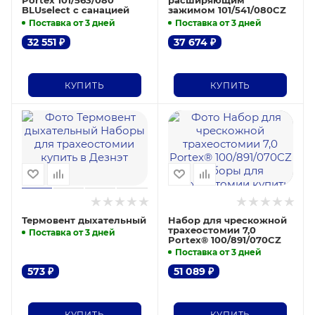
Portex 101/563/080
расширяющим
BLUselect с санацией
зажимом 101/541/080CZ
Поставка от 3 дней
Поставка от 3 дней
32 551
₽
37 674
₽
КУПИТЬ
КУПИТЬ
Термовент дыхательный
Набор для чрескожной
трахеостомии 7,0
Поставка от 3 дней
Portex® 100/891/070CZ
Поставка от 3 дней
573
₽
51 089
₽
КУПИТЬ
КУПИТЬ