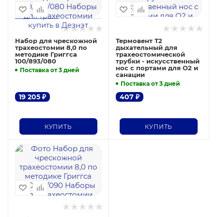
Набор для чрескожной
Термовент Т2
трахеостомии 8,0 по
дыхательный для
методике Григгса
трахеостомической
100/893/080
трубки - искусственный
нос с портами для О2 и
Поставка от 3 дней
санации
Поставка от 3 дней
19 205
₽
407
₽
КУПИТЬ
КУПИТЬ