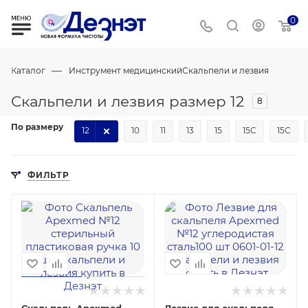
0
—
Каталог
Инструмент медицинский
Скальпели и лезвия
Скальпели и лезвия размер 12
8
По размеру
12
10
11
13
15
15C
15С
ФИЛЬТР