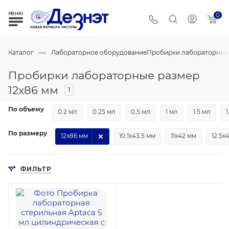
0
—
Каталог
Лабораторное оборудование
Пробирки лабораторные
Пробирки лабораторные размер
12х86 мм
1
По объему
0.2 мл
0.25 мл
0.5 мл
1 мл
1.5 мл
1
По размеру
12х86 мм
10.1х43.5 мм
11х42 мм
12.5х
ФИЛЬТР