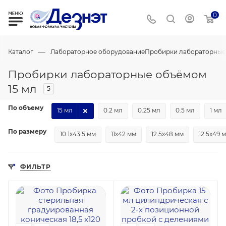
0
—
Каталог
Лабораторное оборудование
Пробирки лабораторные
Пробирки лабораторные объёмом
15 мл
5
По объему
15 мл
0.2 мл
0.25 мл
0.5 мл
1 мл
По размеру
10.1х43.5 мм
11х42 мм
12.5х48 мм
12.5х49 
ФИЛЬТР