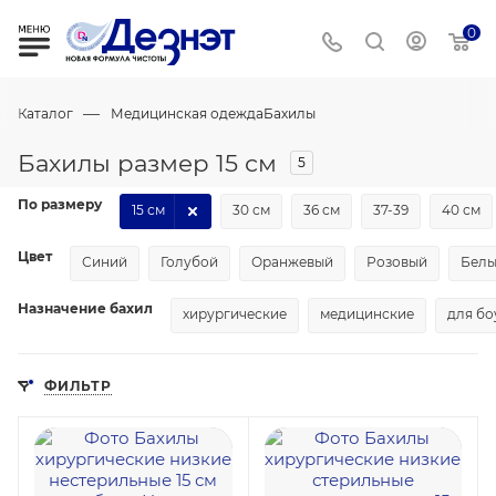
0
—
Каталог
Медицинская одежда
Бахилы
Бахилы размер 15 см
5
По размеру
15 см
30 см
36 см
37-39
40 см
Цвет
Синий
Голубой
Оранжевый
Розовый
Бел
Назначение бахил
хирургические
медицинские
для бо
ФИЛЬТР