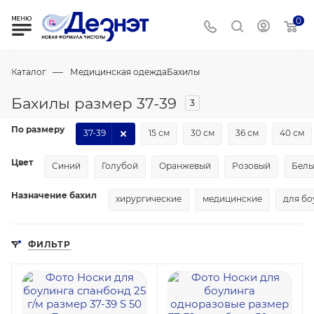
0
—
Каталог
Медицинская одежда
Бахилы
Бахилы размер 37-39
3
По размеру
37-39
15 см
30 см
36 см
40 см
Цвет
Синий
Голубой
Оранжевый
Розовый
Бел
Назначение бахил
хирургические
медицинские
для бо
ФИЛЬТР