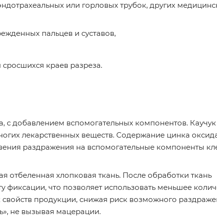
, эндотрахеальных или горловых трубок, других медицинс
ежденных пальцев и суставов,
 сросшихся краев разреза.
да, с добавлением вспомогательных компонентов. Каучук
огих лекарственных веществ. Содержание цинка оксида
овения раздражения на вспомогательные компоненты кле
я отбеленная хлопковая ткань. После обработки ткань
сту фиксации, что позволяет использовать меньшее колич
х свойств продукции, снижая риск возможного раздраже
ь», не вызывая мацерации.