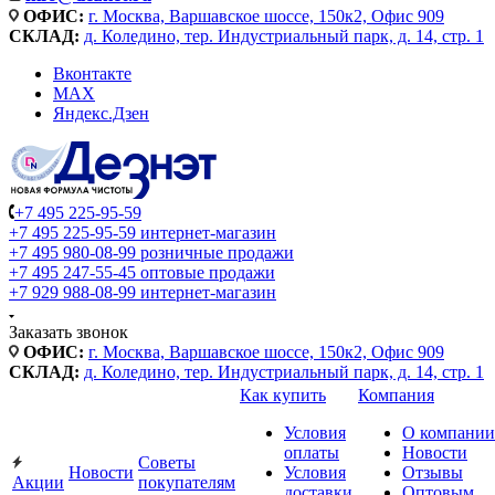
ОФИС:
г. Москва, Варшавское шоссе, 150к2, Офис 909
СКЛАД:
д. Коледино, тер. Индустриальный парк, д. 14, стр. 1
Вконтакте
MAX
Яндекс.Дзен
+7 495 225-95-59
+7 495 225-95-59
интернет-магазин
+7 495 980-08-99
розничные продажи
+7 495 247-55-45
оптовые продажи
+7 929 988-08-99
интернет-магазин
Заказать звонок
ОФИС:
г. Москва, Варшавское шоссе, 150к2, Офис 909
СКЛАД:
д. Коледино, тер. Индустриальный парк, д. 14, стр. 1
Как купить
Компания
Условия
О компании
оплаты
Новости
Советы
Новости
Условия
Отзывы
Акции
покупателям
доставки
Оптовым