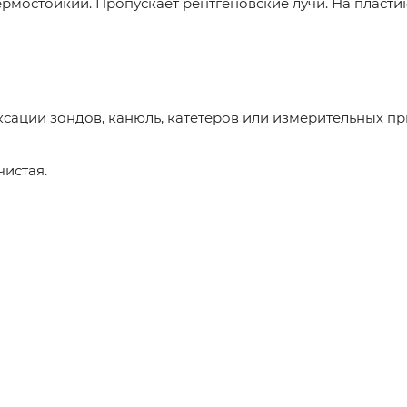
Термостойкий. Пропускает рентгеновские лучи. На пласт
иксации зондов, канюль, катетеров или измерительных п
чистая.