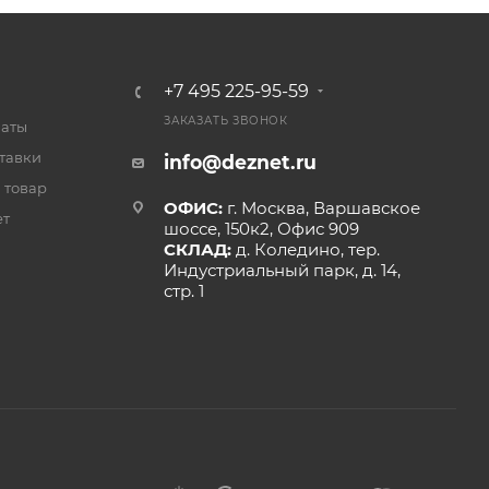
+7 495 225-95-59
ЗАКАЗАТЬ ЗВОНОК
латы
тавки
info@deznet.ru
 товар
ОФИС:
г. Москва, Варшавское
ет
шоссе, 150к2, Офис 909
СКЛАД:
д. Коледино, тер.
Индустриальный парк, д. 14,
стр. 1