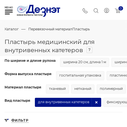
0
—
Каталог
Перевязочный материал
Пластырь
Пластырь медицинский для
внутривенных катетеров
7
По ширине и длине рулона
ширина 20 см, длина 1 м
ширина
Форма выпуска пластыря
госпитальная упаковка
пластинк
Материал пластыря
тканевый
нетканый
полимерный
Вид пластыря
для внутривенных катетеров
фиксирую
ФИЛЬТР