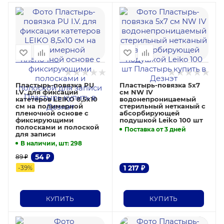
Пластырь-повязка PU
Пластырь-повязка 5х7
I.V. для фиксации
см NW IV
катетеров LEIKO 8,5х10
водонепроницаемый
см на полимерной
стерильный нетканый с
пленочной основе с
абсорбирующей
фиксирующими
подушкой Leiko 100 шт
полосками и полоской
Поставка от 3 дней
для записи
В наличии, шт
: 298
54
₽
89
₽
1 217
₽
-
39
%
КУПИТЬ
КУПИТЬ