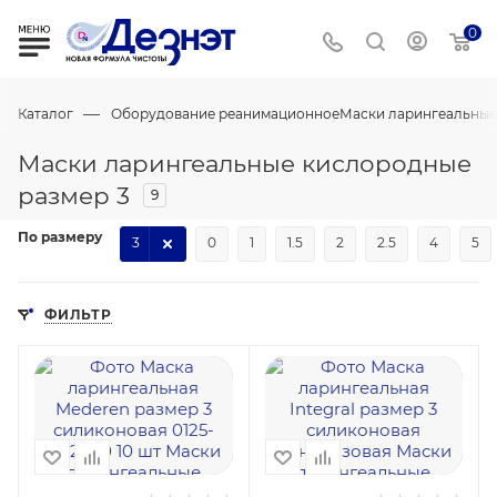
0
—
Каталог
Оборудование реанимационное
Маски ларингеальные
Маски ларингеальные кислородные
размер 3
9
По размеру
3
0
1
1.5
2
2.5
4
5
ФИЛЬТР