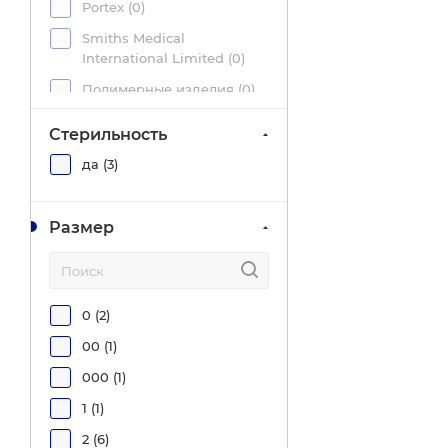
Portex (
0
)
Smiths Medical
International Limited (
0
)
Полимерные изделия (
0
)
Тумботино (
0
)
Стерильность
да (
3
)
Размер
0 (
2
)
00 (
1
)
000 (
1
)
1 (
1
)
2 (
6
)