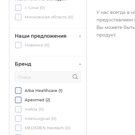
г. Сочи (
0
)
У нас всегда в
Московская область (
0
)
предоставляем 
Вы можете быть
продукт.
Наши предложения
Новинка (
0
)
Бренд
Alba Healthcare (
1
)
Apexmed (
2
)
Inekta (
0
)
Intersurgical (
0
)
MEDEREN Neotech (
0
)