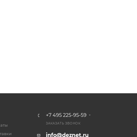
+7 495 225-95-59
ЗАКАЗАТЬ ЗВОНОК
латы
тавки
info@deznet.ru