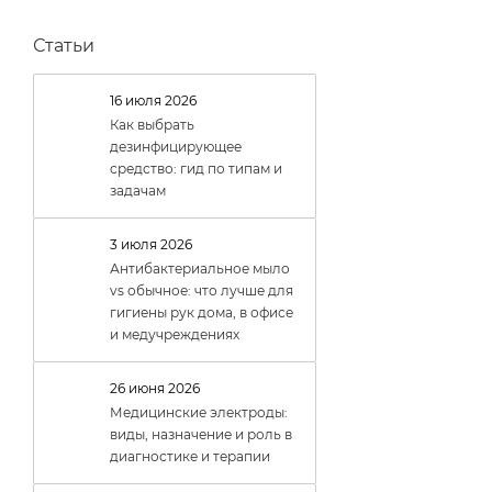
Статьи
16 июля 2026
Как выбрать
дезинфицирующее
средство: гид по типам и
задачам
3 июля 2026
Антибактериальное мыло
vs обычное: что лучше для
гигиены рук дома, в офисе
и медучреждениях
26 июня 2026
Медицинские электроды:
виды, назначение и роль в
диагностике и терапии