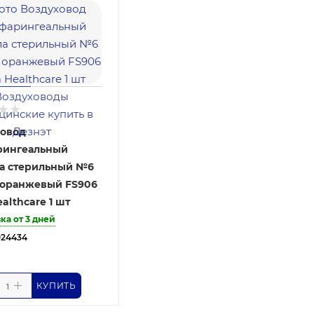
ховод
рингеальный
а стерильный №6
 оранжевый FS906
althcare 1 шт
ка от 3 дней
024434
КУПИТЬ