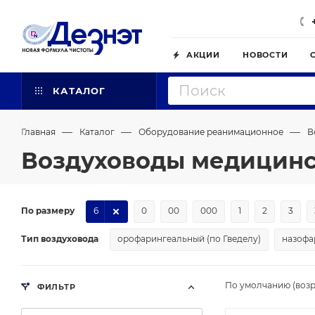
АКЦИИ
НОВОСТИ
КАТАЛОГ
—
—
—
Главная
Каталог
Оборудование реанимационное
В
Воздуховоды медицинс
По размеру
6
0
00
000
1
2
3
Тип воздуховода
орофарингеальный (по Гведелу)
назофа
По умолчанию (возр
ФИЛЬТР