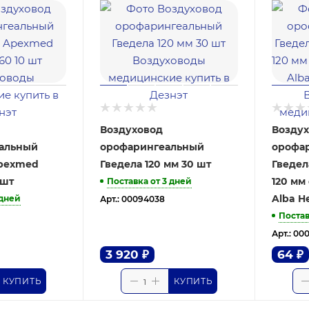
Воздуховод
Возду
альный
орофарингеальный
орофа
Apexmed
Гведела 120 мм 30 шт
Гведел
 шт
120 мм
Поставка от 3 дней
Alba He
 дней
Арт.: 00094038
Постав
Арт.: 00
3 920
₽
64
₽
КУПИТЬ
КУПИТЬ