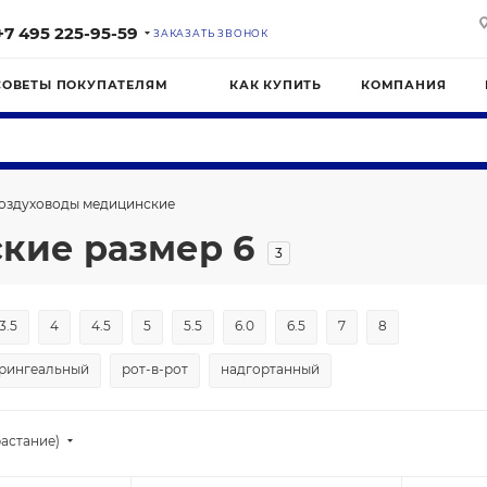
+7 495 225-95-59
ЗАКАЗАТЬ ЗВОНОК
СОВЕТЫ ПОКУПАТЕЛЯМ
КАК КУПИТЬ
КОМПАНИЯ
оздуховоды медицинские
кие размер 6
3
3.5
4
4.5
5
5.5
6.0
6.5
7
8
рингеальный
рот-в-рот
надгортанный
астание)