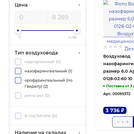
Цена
0
8 289
Тип воздуховода
Воздуховод
надгортанный (
0
)
назофаринге
размер 6,0 
назофарингеальный (
1
)
0128-02-60 10
орофарингеальный (по
Гведелу) (
2
)
Поставка от 3
Арт.: 00095372
рот-в-рот (
0
)
3 736
₽
В НАЛИЧИИ (
0
)
Наличие на складах