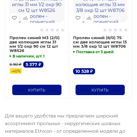
Пролен синий М3 (2/0)
Пролен синий (6/0) 75
две колющие иглы 31
см две колющие иглы 13
мм 1/2 окр 90 см 12 шт
мм 3/8 окр 12 шт W8706
W8526
Поставка от 3 дней
В наличии, шт
: 1
5 377
₽
8 961
₽
10 528
₽
-
40
%
КУПИТЬ
КУПИТЬ
Для вашего удобства мы предлагаем широкий
ассортимент прольных - хирургических шовных
материалов Ethicon - от определенной модели до