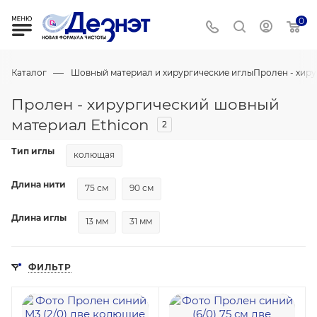
0
—
Каталог
Шовный материал и хирургические иглы
Пролен - хир
Пролен - хирургический шовный
материал Ethicon
2
Тип иглы
колющая
Длина нити
75 см
90 см
Длина иглы
13 мм
31 мм
ФИЛЬТР